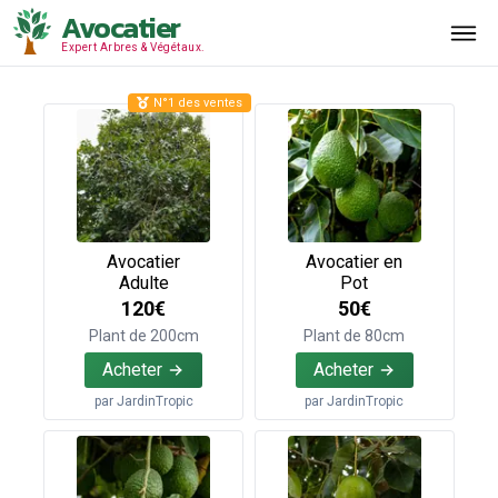
Avocatier
Expert Arbres & Végétaux.
N°1 des ventes
Avocatier
Avocatier en
Adulte
Pot
120€
50€
Plant de 200cm
Plant de 80cm
Acheter
Acheter
par
JardinTropic
par
JardinTropic