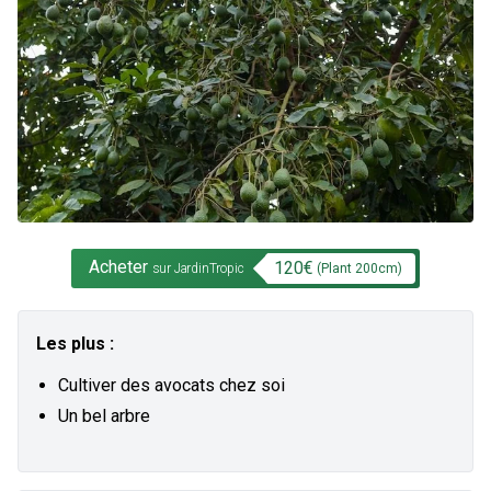
Acheter
120
€
(Plant
200
cm)
sur JardinTropic
Les plus :
Cultiver des avocats chez soi
Un bel arbre