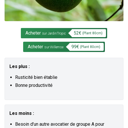
Acheter
52
€
(Plant
80
cm)
sur JardinTropic
Acheter
99
€
(Plant
80
cm)
sur Willemse
Les plus :
Rusticité bien établie
Bonne productivité
Les moins :
Besoin d'un autre avocatier de groupe A pour