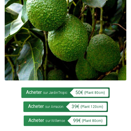
Acheter
50
€
(Plant
80
cm)
sur JardinTropic
Acheter
39
€
(Plant
120
cm)
sur Amazon
Acheter
99
€
(Plant
80
cm)
sur Willemse