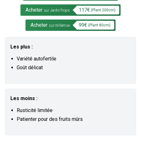
Acheter
117
€
(Plant
200
cm)
sur JardinTropic
Acheter
99
€
(Plant
80
cm)
sur Willemse
Les plus :
Variété autofertile
Goût délicat
Les moins :
Rusticité limitée
Patienter pour des fruits mûrs