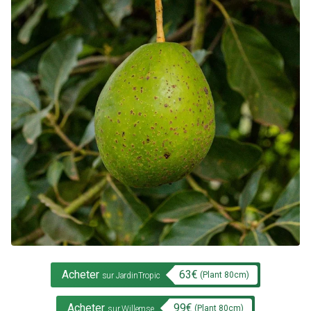
Acheter
63
€
(Plant
80
cm)
sur JardinTropic
Acheter
99
€
(Plant
80
cm)
sur Willemse