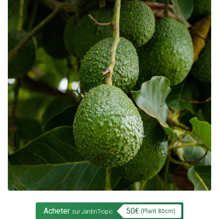
Acheter
50
€
(Plant
80
cm)
sur JardinTropic