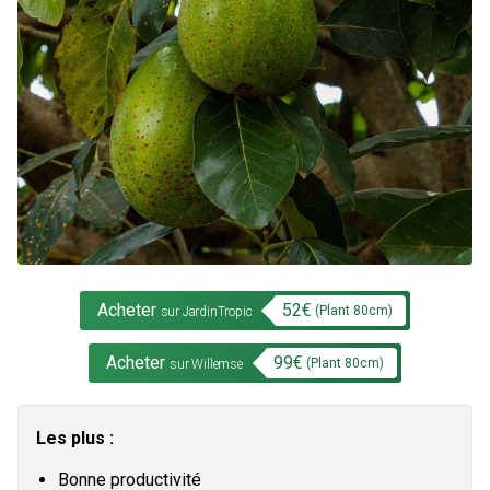
Acheter
52
€
(Plant
80
cm)
sur JardinTropic
Acheter
99
€
(Plant
80
cm)
sur Willemse
Les plus :
Bonne productivité