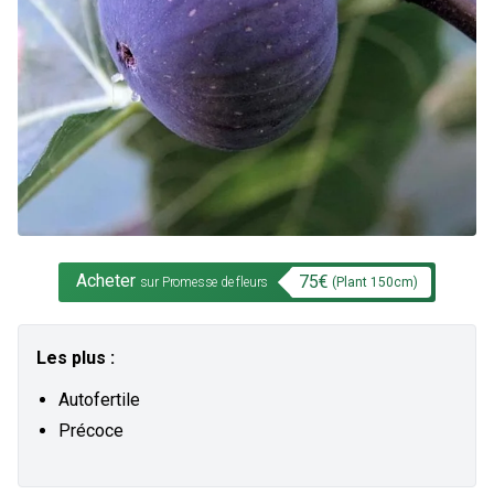
Acheter
75
€
(Plant
150
cm)
sur Promesse de fleurs
Les plus :
Autofertile
Précoce