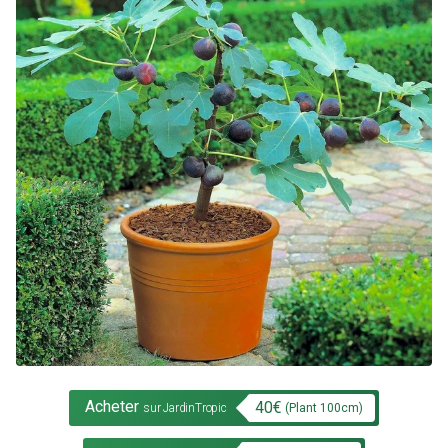
Acheter
40
€
(Plant
100
cm)
sur JardinTropic