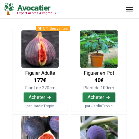
Avocatier
Expert Arbres & Végétaux.
N°1 des ventes
Figuier Adulte
Figuier en Pot
177€
40€
Plant de 220cm
Plant de 100cm
Acheter
Acheter
par
JardinTropic
par
JardinTropic