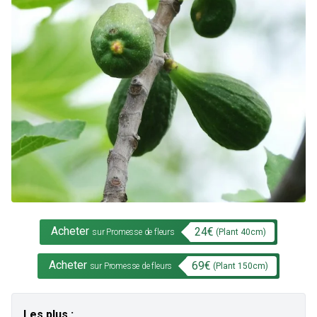
Acheter
24
€
(Plant
40
cm)
sur Promesse de fleurs
Acheter
69
€
(Plant
150
cm)
sur Promesse de fleurs
Les plus :