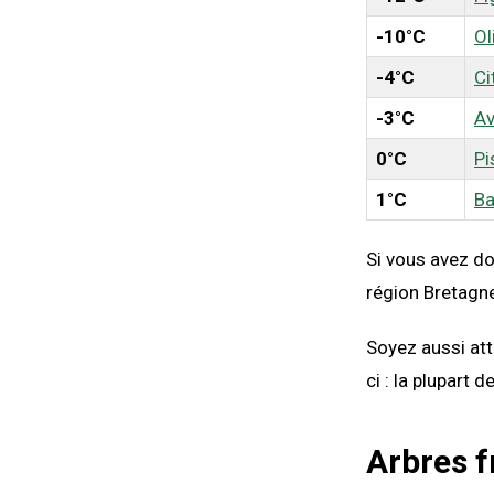
-10°C
Ol
-4°C
Ci
-3°C
Av
0°C
Pi
1°C
Ba
Si vous avez do
région Bretagne
Soyez aussi atte
ci : la plupart 
Arbres f