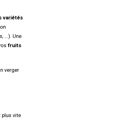
s variétés
ion
, ...
). Une
 vos
fruits
un verger
 plus vite