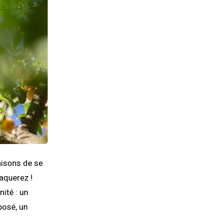
aisons de se
raquerez !
nité : un
posé, un