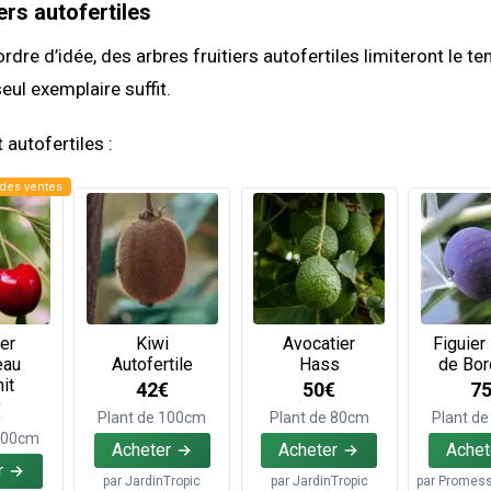
ers autofertiles
dre d’idée, des arbres fruitiers autofertiles limiteront le t
seul exemplaire suffit.
 autofertiles :
des ventes
er
Kiwi
Avocatier
Figuier
eau
Autofertile
Hass
de Bor
it
42€
50€
7
€
Plant de 100cm
Plant de 80cm
Plant d
 100cm
Acheter
Acheter
Achet
r
par
JardinTropic
par
JardinTropic
par
Promesse