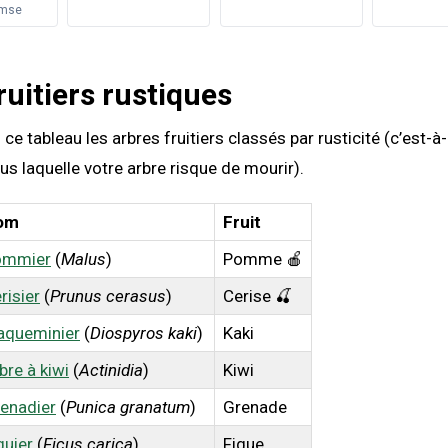
emse
ruitiers rustiques
e tableau les arbres fruitiers classés par rusticité (c’est-à-
s laquelle votre arbre risque de mourir).
om
Fruit
ommier
(
Malus
)
Pomme 🍎
risier
(
Prunus cerasus
)
Cerise 🍒
aqueminier
(
Diospyros kaki
)
Kaki
bre à kiwi
(
Actinidia
)
Kiwi
enadier
(
Punica granatum
)
Grenade
guier
(
Ficus carica
)
Figue