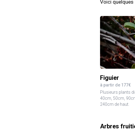
Voici quelques 
Figuier
à partir de 177€
Plusieurs plants d
40cm, 50cm, 90c
240cm de haut.
Arbres fruit