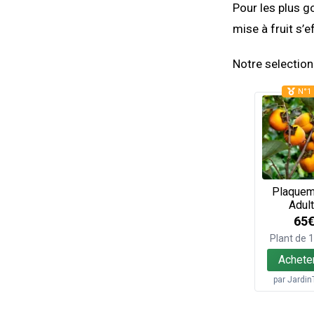
Pour les plus g
mise à fruit s’e
Notre selection 
N°1 
Plaquem
Adul
65
Plant de
Achete
par
Jardin