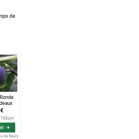
emps de
 Ronde
deaux
5€
e 150cm
er
 de fleurs