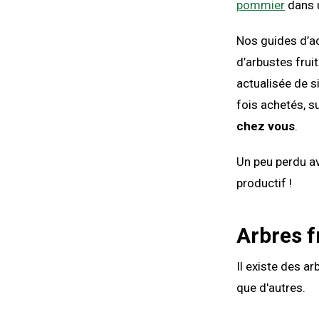
pommier
dans 
Nos guides d’ac
d’arbustes frui
actualisée de si
fois achetés, s
chez vous
.
Un peu perdu av
productif !
Arbres f
Il existe des a
que d'autres.