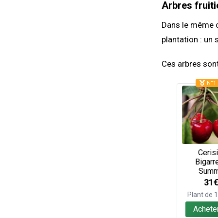
Arbres fruiti
Dans le même or
plantation : un 
Ces arbres sont
N°1 
Cerisi
Bigarr
Summ
31
Plant de
Achete