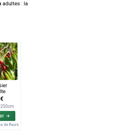
adultes : la
sier
lte
5€
e 250cm
er
 de fleurs