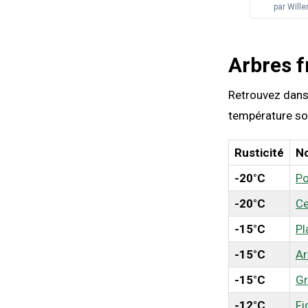
par
Will
Arbres f
Retrouvez dans c
température sou
Rusticité
N
-20°C
P
-20°C
Ce
-15°C
Pl
-15°C
Ar
-15°C
Gr
-12°C
Fi