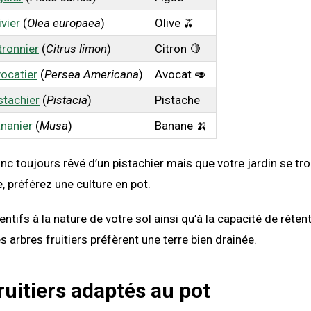
ivier
(
Olea europaea
)
Olive 🫒
tronnier
(
Citrus limon
)
Citron 🍋
ocatier
(
Persea Americana
)
Avocat 🥑
stachier
(
Pistacia
)
Pistache
nanier
(
Musa
)
Banane 🍌
nc toujours rêvé d’un pistachier mais que votre jardin se tr
, préférez une culture en pot.
ntifs à la nature de votre sol ainsi qu’à la capacité de rétent
des arbres fruitiers préfèrent une terre bien drainée.
ruitiers adaptés au pot