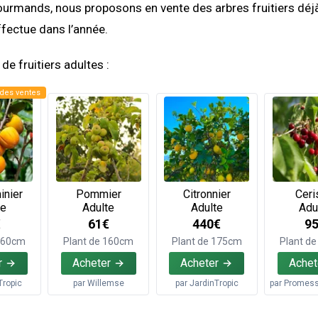
ourmands, nous proposons en vente des arbres fruitiers déjà 
ffectue dans l’année.
de fruitiers adultes :
des ventes
inier
Pommier
Citronnier
Ceri
te
Adulte
Adulte
Adu
€
61€
440€
9
 160cm
Plant de 160cm
Plant de 175cm
Plant d
r
Acheter
Acheter
Achet
Tropic
par
Willemse
par
JardinTropic
par
Promesse