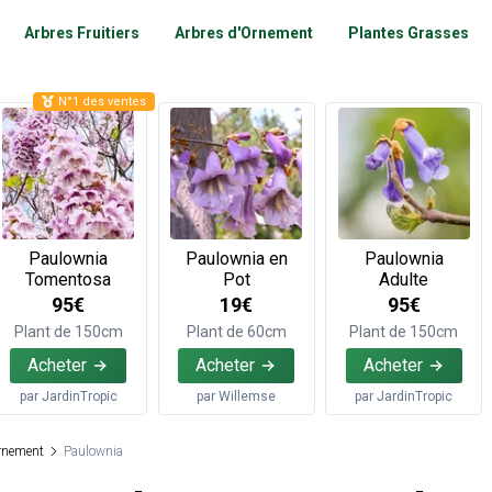
Arbres Fruitiers
Arbres d'Ornement
Plantes Grasses
N°1 des ventes
Paulownia
Paulownia en
Paulownia
Tomentosa
Pot
Adulte
95€
19€
95€
Plant de 150cm
Plant de 60cm
Plant de 150cm
Acheter
Acheter
Acheter
par
JardinTropic
par
Willemse
par
JardinTropic
rnement
Paulownia