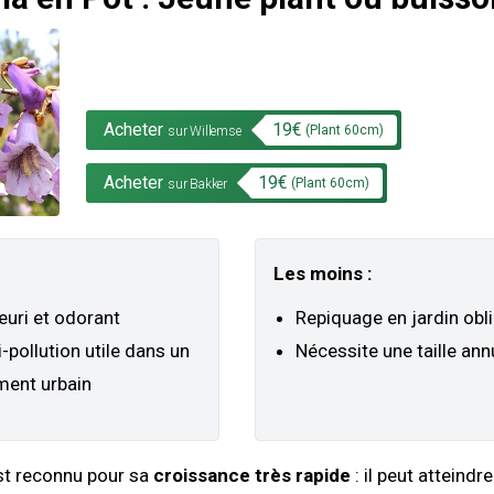
Acheter
19
€
(Plant
60
cm)
sur Willemse
Acheter
19
€
(Plant
60
cm)
sur Bakker
Les moins :
leuri et odorant
Repiquage en jardin obl
-pollution utile dans un
Nécessite une taille ann
ment urbain
st reconnu pour sa
croissance très rapide
: il peut atteindr