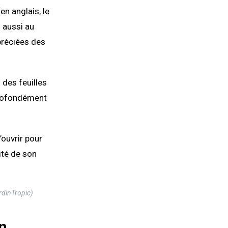
n anglais, le
z aussi au
préciées des
 des feuilles
profondément
’ouvrir pour
ité de son
rdinTropic)
n