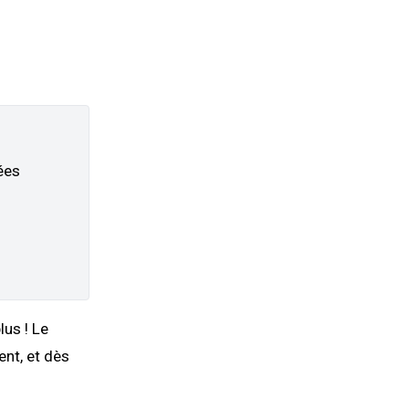
ées
lus ! Le
ent, et dès