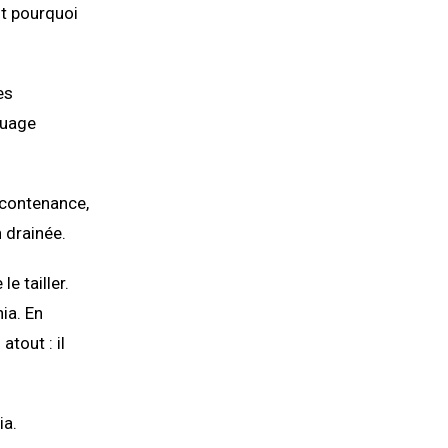
st pourquoi
es
quage
 contenance,
 drainée.
e tailler.
ia. En
tout : il
ia.