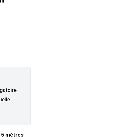
igatoire
uelle
e
5 mètres