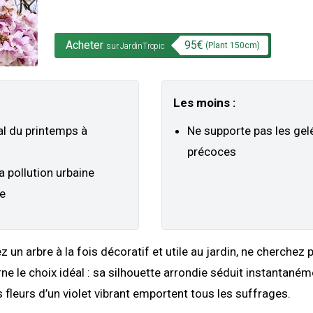
Acheter
95
€
(Plant
150
cm)
sur JardinTropic
Les moins :
l du printemps à
Ne supporte pas les gel
précoces
a pollution urbaine
te
 un arbre à la fois décoratif et utile au jardin, ne cherchez p
ne le choix idéal : sa silhouette arrondie séduit instantaném
s fleurs d’un violet vibrant emportent tous les suffrages.