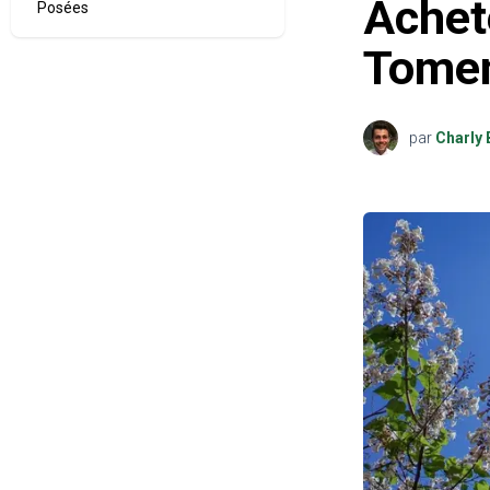
Achet
Posées
Tome
par
Charly 