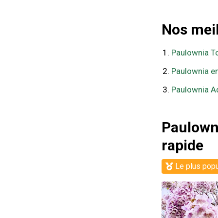
Nos meil
Paulownia To
Paulownia en
Paulownia Adu
Paulowni
rapide
Le plus popu