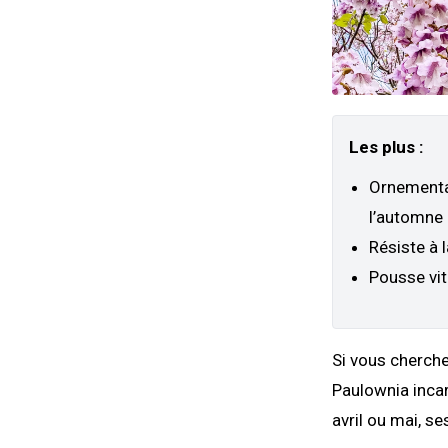
Les plus :
Ornementa
l’automne
Résiste à l
Pousse vi
Si vous cherchez
Paulownia incar
avril ou mai, se