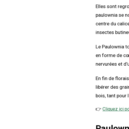
Elles sont regr
paulownia se no
centre du calic
insectes butine
Le Paulownia to
en forme de cœ
nervurées et d’
En fin de florai
libérer des gra
bois, tant pour
👉
Cliquez ici p
Paulowni