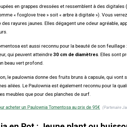
oupées en grappes dressées et ressemblent à des digitales (e
mme « foxglove tree » soit « arbre à digitale »). Vous verre
e des rayures jaunes. Elles dégagent une odeur agréable, ap
urs.
mentosa est aussi reconnu pour la beauté de son feuillage :
ur, qui peuvent atteindre
30 cm de diamètres
. Elles sont 
un beau vert profond.
son, le paulownia donne des fruits bruns à capsule, qui vont s
ines ailées. Le Paulownia est également reconnu pour la qual
 les meubles que pour des planches de surf.
our acheter un
Paulownia Tomentosa
au prix de
95
€
(Partenaire Ja
a en Pot : Jeune plant ou buisso