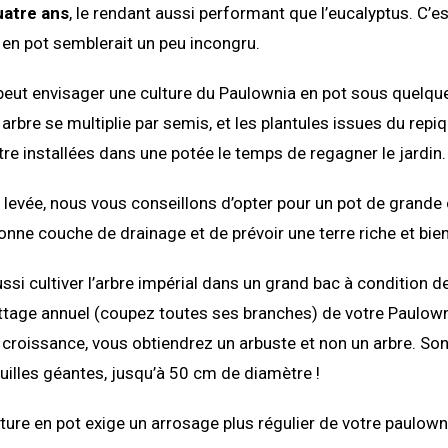
uatre ans
, le rendant aussi performant que l’eucalyptus. C’e
en pot semblerait un peu incongru.
peut envisager une culture du Paulownia en pot sous quelqu
 arbre se multiplie par semis, et les plantules issues du repi
re installées dans une potée le temps de regagner le jardin.
levée, nous vous conseillons d’opter pour un pot de grande
onne couche de drainage et de prévoir une terre riche et bien
i cultiver l’arbre impérial dans un grand bac à condition de l
ttage annuel (coupez toutes ses branches) de votre Paulown
 croissance, vous obtiendrez un arbuste et non un arbre. Son a
uilles géantes, jusqu’à 50 cm de diamètre !
ulture en pot exige un arrosage plus régulier de votre paulown