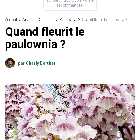
sur
Jardintropic.com
- Offre
recommandée
Accueil
Arbres d'Ornement
Paulownia
Quand fleurit le paulownia ?
Quand fleurit le
paulownia ?
par
Charly Berthet