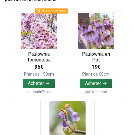
N°1 des ventes
Paulownia
Paulownia en
Tomentosa
Pot
95€
19€
Plant de 150cm
Plant de 60cm
Acheter
Acheter
par
JardinTropic
par
Willemse