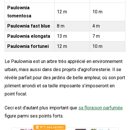
Paulownia
12 m
10 m
tomentosa
Paulownia fast blue
8 m
4 m
Paulownia elongata
13 m
7 m
Paulownia fortunei
12 m
10 m
Le Paulownia est un arbre très apprécié en environnement
urbain, mais aussi dans des projets d’agroforesterie. Il se
révèle parfait pour des jardins de belle ampleur, où son port
joliment arrondi et sa taille imposante s’imposeront en
point focal.
Ceci est d’autant plus important que
sa floraison parfumée
figure parmi ses points forts.
N°1 des ventes