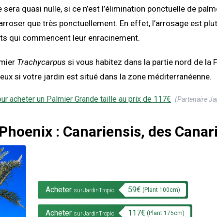
lle sera quasi nulle, si ce n’est l’élimination ponctuelle de pa
arroser que très ponctuellement. En effet, l’arrosage est plu
ets qui commencent leur enracinement.
lmier
Trachycarpus
si vous habitez dans la partie nord de la F
ileux si votre jardin est situé dans la zone méditerranéenne.
our acheter un
Palmier Grande taille
au prix de
117
€
(Partenaire Ja
Phoenix : Canariensis, des Canar
Acheter
59
€
(Plant
100
cm)
sur JardinTropic
Acheter
117
€
(Plant
175
cm)
sur JardinTropic