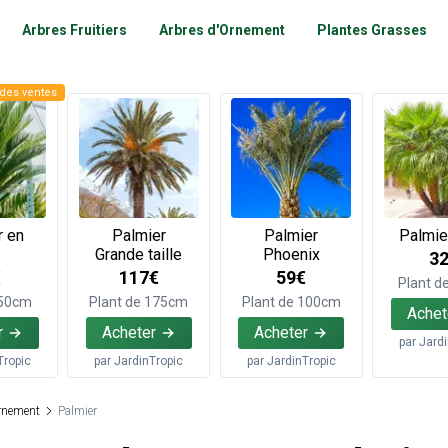
Arbres Fruitiers
Arbres d'Ornement
Plantes Grasses
des ventes
r en
Palmier
Palmier
Palmie
Grande taille
Phoenix
3
€
117€
59€
Plant d
 50cm
Plant de 175cm
Plant de 100cm
Achet
r
Acheter
Acheter
par
Jard
Tropic
par
JardinTropic
par
JardinTropic
rnement
Palmier