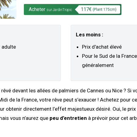
Acheter
117
€
(Plant
175
cm)
sur JardinTropic
Les moins :
 adulte
Prix d'achat élevé
Pour le Sud de la France
généralement
rêvé devant les allées de palmiers de Cannes ou Nice ? Si vo
Midi de la France, votre rêve peut s’exaucer ! Achetez pour c
ur obtenir directement l’effet majestueux désiré. Oui, le prix
ais vous n’aurez que
peu d’entretien
à prévoir pour cet arb