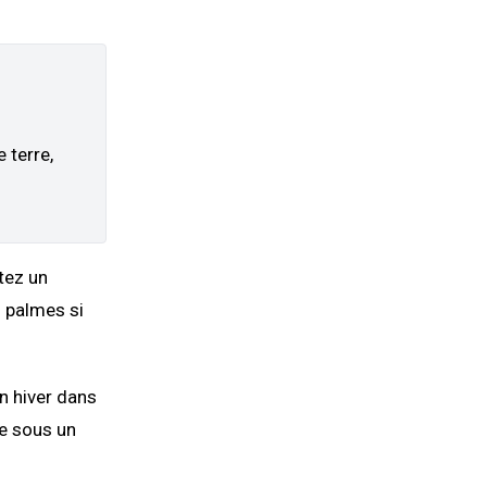
 terre,
tez un
s palmes si
en hiver dans
le sous un