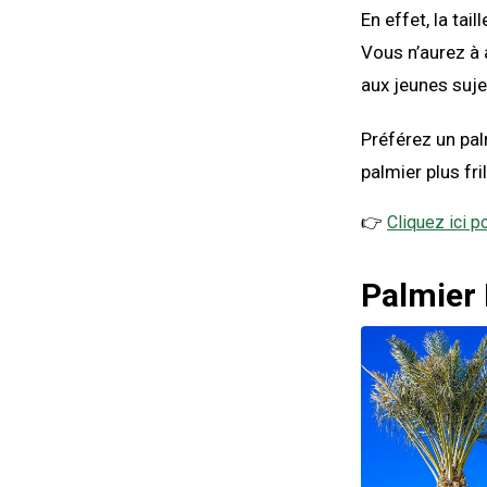
En effet, la tai
Vous n’aurez à 
aux jeunes suj
Préférez un pa
palmier plus fr
👉
Cliquez ici p
Palmier 