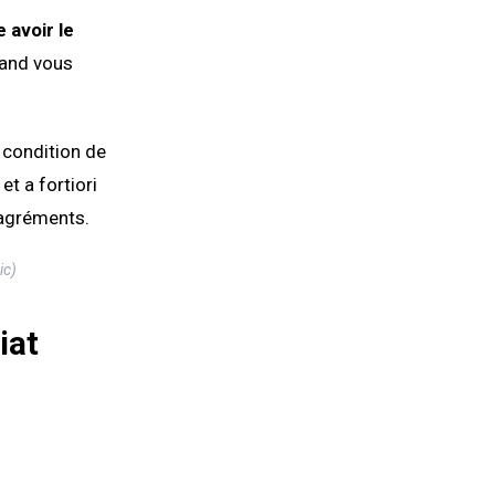
 avoir le
uand vous
 condition de
et a fortiori
sagréments.
ic)
iat