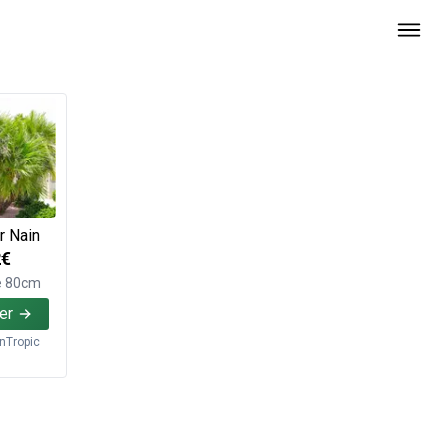
r Nain
2€
e 80cm
er
inTropic