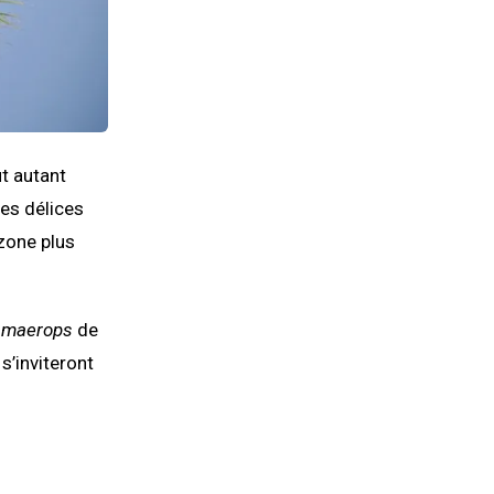
ut autant
les délices
 zone plus
amaerops
de
 s’inviteront