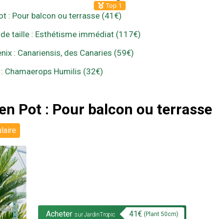
Top 1
ot : Pour balcon ou terrasse (41€)
de taille : Esthétisme immédiat (117€)
nix : Canariensis, des Canaries (59€)
 : Chamaerops Humilis (32€)
en Pot : Pour balcon ou terrasse
laire
Acheter
41
€
(Plant
50
cm)
sur JardinTropic