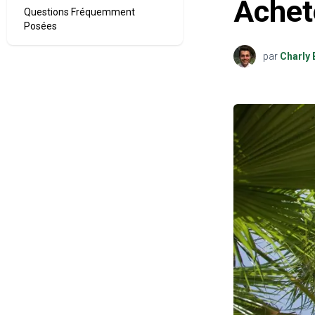
Achet
Questions Fréquemment
Posées
par
Charly 