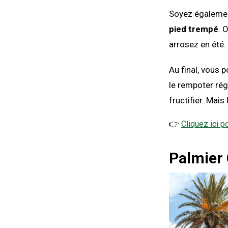
Soyez également 
pied trempé
. 
arrosez en été.
Au final, vous 
le rempoter régu
fructifier. Ma
👉
Cliquez ici p
Palmier 