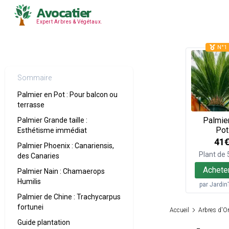
Avocatier
Expert Arbres & Végétaux.
N°1 
Sommaire
Palmier en Pot : Pour balcon ou
terrasse
Palmie
Palmier Grande taille :
Pot
Esthétisme immédiat
41
Palmier Phoenix : Canariensis,
Plant de
des Canaries
Achete
Palmier Nain : Chamaerops
Humilis
par
Jardin
Palmier de Chine : Trachycarpus
fortunei
Accueil
Arbres d'O
Guide plantation