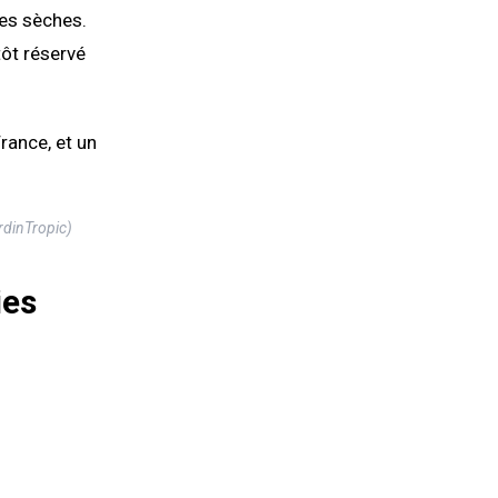
lmes sèches.
tôt réservé
rance, et un
rdinTropic)
ies