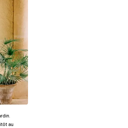
rdin.
itôt au