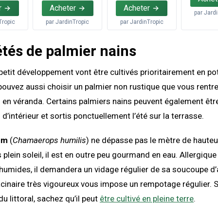
r
Acheter
Acheter
par
Jard
Tropic
par
JardinTropic
par
JardinTropic
étés de palmier nains
petit développement vont être cultivés prioritairement en pot
ouvez aussi choisir un palmier non rustique que vous rentre
s en véranda. Certains palmiers nains peuvent également êt
’intérieur et sortis ponctuellement l’été sur la terrasse.
um
(
Chamaerops humilis
) ne dépasse pas le mètre de haute
 plein soleil, il est en outre peu gourmand en eau. Allergique
 humides, il demandera un vidage régulier de sa soucoupe d
inaire très vigoureux vous impose un rempotage régulier. S
du littoral, sachez qu’il peut
être cultivé en pleine terre
.