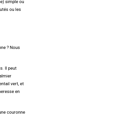
pe) simple ou
utés ou les
nne ? Nous
. Il peut
almier
tail vert, et
cheresse en
 une couronne