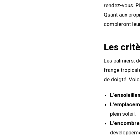
rendez-vous. Plu
Quant aux propr
combleront leur
Les crit
Les palmiers, d
frange tropical
de doigté. Voici
L’ensoleill
L’emplacem
plein soleil.
L’encombrem
développeme