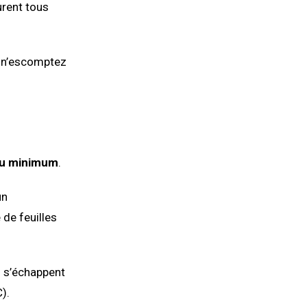
urent tous
s n’escomptez
au minimum
.
un
 de feuilles
ui s’échappent
).