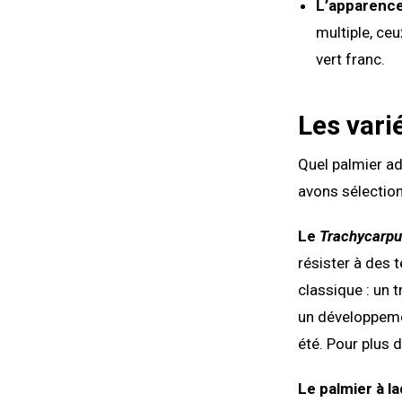
L’apparenc
multiple, ce
vert franc.
Les vari
Quel palmier a
avons sélection
Le
Trachycarpu
résister à des
classique : un t
un développemen
été. Pour plus d
Le palmier à l