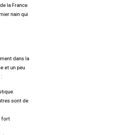
 de la France.
mier nain qui
ement dans la
ce et un peu
 :
stique.
utres sont de
 fort