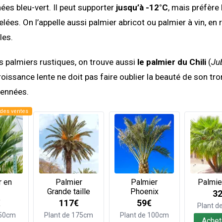
nées bleu-vert. Il peut supporter
jusqu’à -12°C
, mais préfère 
lées. On l’appelle aussi palmier abricot ou palmier à vin, en 
les.
es palmiers rustiques, on trouve aussi
le palmier du Chili
(
Ju
croissance lente ne doit pas faire oublier la beauté de son tr
pennées.
des ventes
r en
Palmier
Palmier
Palmie
Grande taille
Phoenix
3
€
117€
59€
Plant d
 50cm
Plant de 175cm
Plant de 100cm
Achet