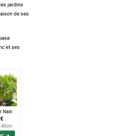
les jardins
raison de ses
baea
onc et ses
r Nain
2€
e 80cm
er