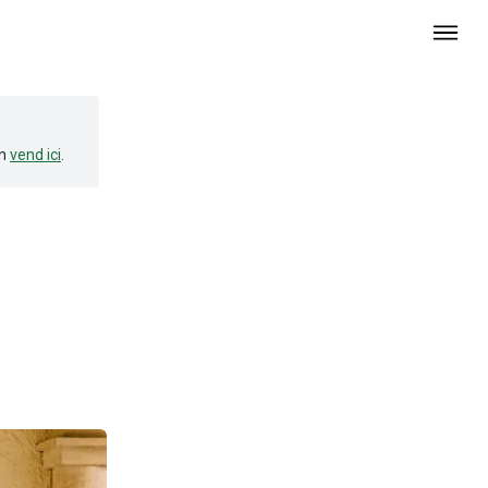
n
vend ici
.