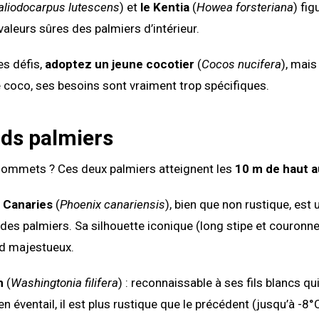
aliodocarpus lutescens
) et
le Kentia
(
Howea forsteriana
) fig
valeurs sûres des palmiers d’intérieur.
es défis,
adoptez un jeune cocotier
(
Cocos nucifera
), mai
 coco, ses besoins sont vraiment trop spécifiques.
ds palmiers
 sommets ? Ces deux palmiers atteignent les
10 m de haut 
 Canaries
(
Phoenix canariensis
), bien que non rustique, est 
des palmiers. Sa silhouette iconique (long stipe et couronne
nd majestueux.
n
(
Washingtonia filifera
) : reconnaissable à ses fils blancs q
 éventail, il est plus rustique que le précédent (jusqu’à -8°C