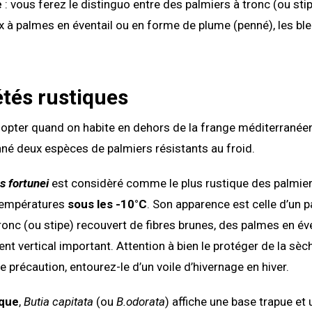
e
: vous ferez le distinguo entre des palmiers à tronc (ou sti
ux à palmes en éventail ou en forme de plume (penné), les ble
étés rustiques
dopter quand on habite en dehors de la frange méditerranée
né deux espèces de palmiers résistants au froid.
s fortunei
est considèré comme le plus rustique des palmiers
 températures
sous les -10°C
. Son apparence est celle d’un p
ronc (ou stipe) recouvert de fibres brunes, des palmes en éven
t vertical important. Attention à bien le protéger de la sè
e précaution, entourez-le d’un voile d’hivernage en hiver.
aque
,
Butia capitata
(ou
B.odorata
) affiche une base trapue et