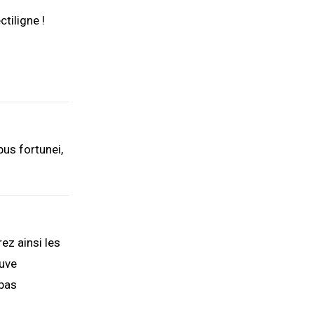
tiligne !
us fortunei,
ez ainsi les
ouve
 pas