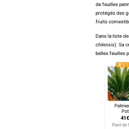
de feuilles pen
protégés des ge
fruits comestib
Dans la liste d
chilensis
). Sa 
belles feuilles 
N°1 
Palmie
Pot
41
Plant de