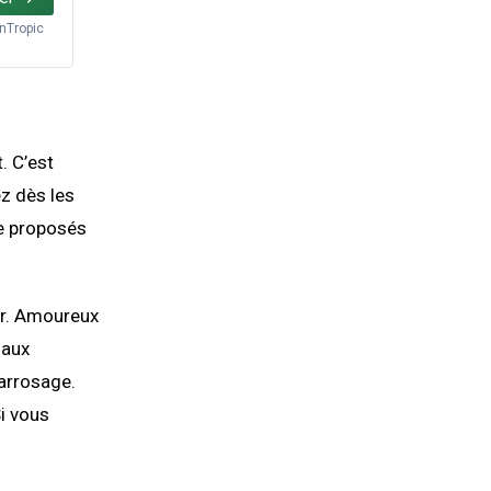
inTropic
. C’est
z dès les
re proposés
ur. Amoureux
 aux
’arrosage.
i vous