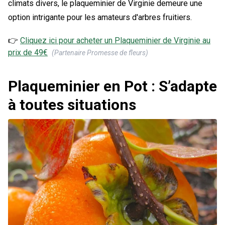
climats divers, le plaqueminier de Virginie demeure une
option intrigante pour les amateurs d'arbres fruitiers.
👉
Cliquez ici pour acheter un
Plaqueminier de Virginie
au
prix de
49
€
(Partenaire Promesse de fleurs)
Plaqueminier en Pot : S’adapte
à toutes situations