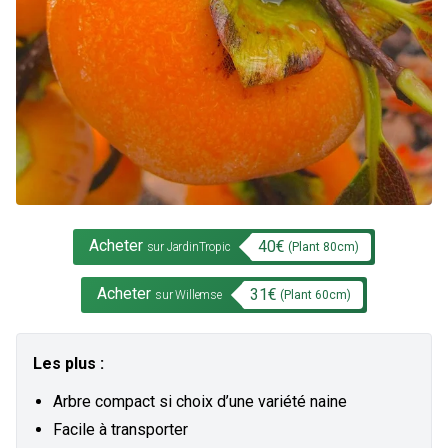
Acheter
40
€
(Plant
80
cm)
sur JardinTropic
Acheter
31
€
(Plant
60
cm)
sur Willemse
Les plus :
Arbre compact si choix d’une variété naine
Facile à transporter