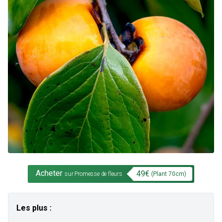
Acheter
49
€
(Plant
70
cm)
sur Promesse de fleurs
Les plus :