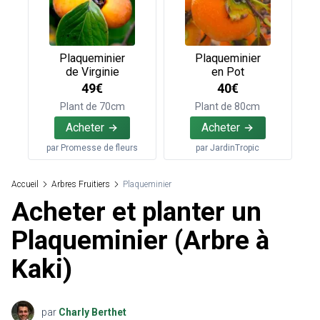
Plaqueminier
Plaqueminier
de Virginie
en Pot
49€
40€
Plant de 70cm
Plant de 80cm
Acheter
Acheter
par
Promesse de fleurs
par
JardinTropic
Accueil
Arbres Fruitiers
Plaqueminier
Acheter et planter un
Plaqueminier (Arbre à
Kaki)
par
Charly Berthet