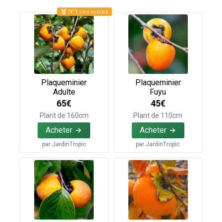
N°1 des ventes
Plaqueminier
Plaqueminier
Adulte
Fuyu
65€
45€
Plant de 160cm
Plant de 110cm
Acheter
Acheter
par
JardinTropic
par
JardinTropic