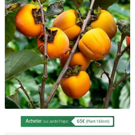
Acheter
65
€
(Plant
160
cm)
sur JardinTropic