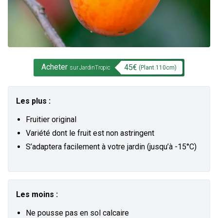
Acheter
45
€
(Plant
110
cm)
sur JardinTropic
Les plus :
Fruitier original
Variété dont le fruit est non astringent
S’adaptera facilement à votre jardin (jusqu’à -15°C)
Les moins :
Ne pousse pas en sol calcaire