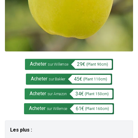
Acheter
29
€
(Plant
90
cm)
sur Willemse
Acheter
45
€
(Plant
110
cm)
sur Bakker
Acheter
34
€
(Plant
150
cm)
sur Amazon
Acheter
61
€
(Plant
160
cm)
sur Willemse
Les plus :