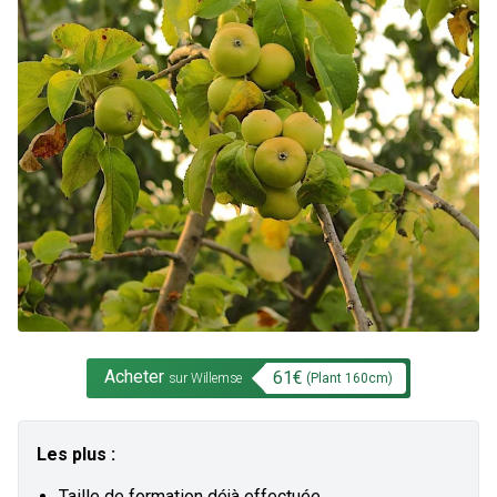
Acheter
61
€
(Plant
160
cm)
sur Willemse
Les plus :
Taille de formation déjà effectuée