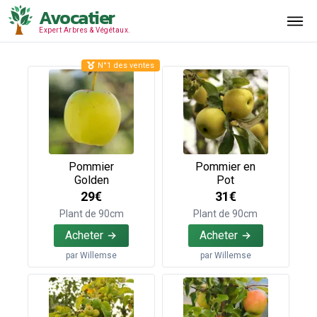
Avocatier
Expert Arbres & Végétaux.
N°1 des ventes
Pommier
Pommier en
Golden
Pot
29€
31€
Plant de 90cm
Plant de 90cm
Acheter
Acheter
par
Willemse
par
Willemse