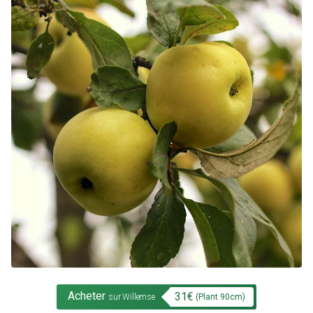
Acheter
31
€
(Plant
90
cm)
sur Willemse