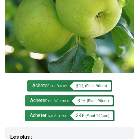
Acheter
31
€
(Plant
90
cm)
sur Bakker
Acheter
31
€
(Plant
90
cm)
sur Willemse
Acheter
34
€
(Plant
150
cm)
sur Amazon
Les plus :