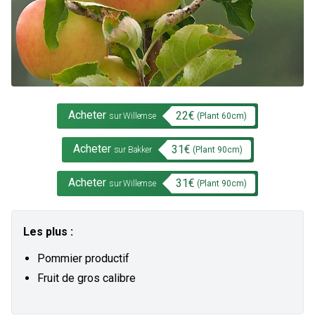
Acheter
22
€
(Plant
60
cm)
sur Willemse
Acheter
31
€
(Plant
90
cm)
sur Bakker
Acheter
31
€
(Plant
90
cm)
sur Willemse
Les plus :
Pommier productif
Fruit de gros calibre