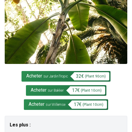
Acheter
32
€
(Plant
90
cm)
sur JardinTropic
Acheter
17
€
(Plant
10
cm)
sur Bakker
Acheter
17
€
(Plant
10
cm)
sur Willemse
Les plus :