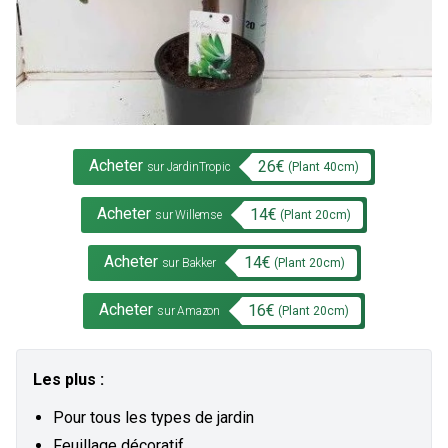
Acheter
26
€
(Plant
40
cm)
sur JardinTropic
Acheter
14
€
(Plant
20
cm)
sur Willemse
Acheter
14
€
(Plant
20
cm)
sur Bakker
Acheter
16
€
(Plant
20
cm)
sur Amazon
Les plus :
Pour tous les types de jardin
Feuillage décoratif