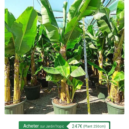
Acheter
247
€
(Plant
250
cm)
sur JardinTropic