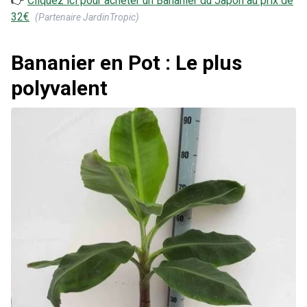
👉
Cliquez ici pour acheter un
Bananier du Japon
au prix de
32
€
(Partenaire JardinTropic)
Bananier en Pot : Le plus
polyvalent