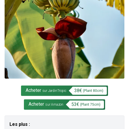
Acheter
38
€
(Plant
80
cm)
sur JardinTropic
Acheter
53
€
(Plant
75
cm)
sur Amazon
Les plus :