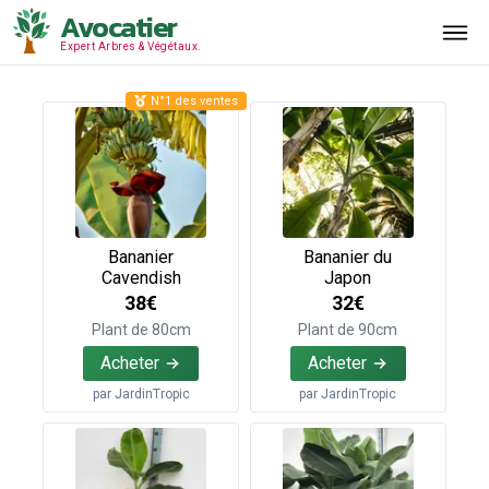
Avocatier
Expert Arbres & Végétaux.
N°1 des ventes
Bananier
Bananier du
Cavendish
Japon
38€
32€
Plant de 80cm
Plant de 90cm
Acheter
Acheter
par
JardinTropic
par
JardinTropic