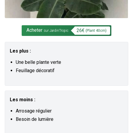
Acheter
26
€
(Plant
40
cm)
sur JardinTropic
Les plus :
Une belle plante verte
Feuillage décoratif
Les moins :
Arrosage régulier
Besoin de lumière