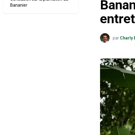
Banani
Bananier
entret
par
Charly 