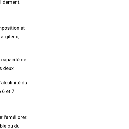
olidement.
mposition et
argileux,
e capacité de
s deux.
alcalinité du
 6 et 7.
 l'améliorer.
able ou du