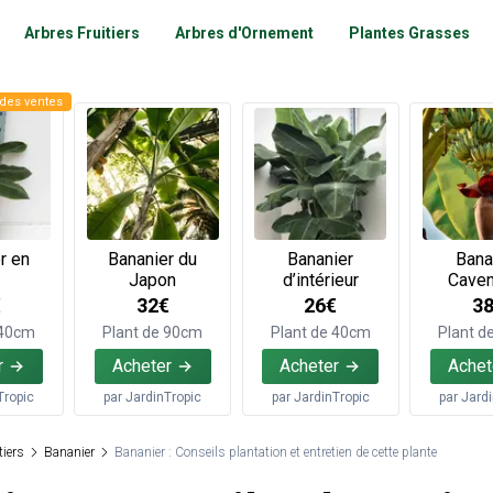
Arbres Fruitiers
Arbres d'Ornement
Plantes Grasses
des ventes
r en
Bananier du
Bananier
Bana
Japon
d’intérieur
Caven
€
32€
26€
3
 40cm
Plant de 90cm
Plant de 40cm
Plant d
r
Acheter
Acheter
Achet
Tropic
par
JardinTropic
par
JardinTropic
par
Jard
tiers
Bananier
Bananier : Conseils plantation et entretien de cette plante