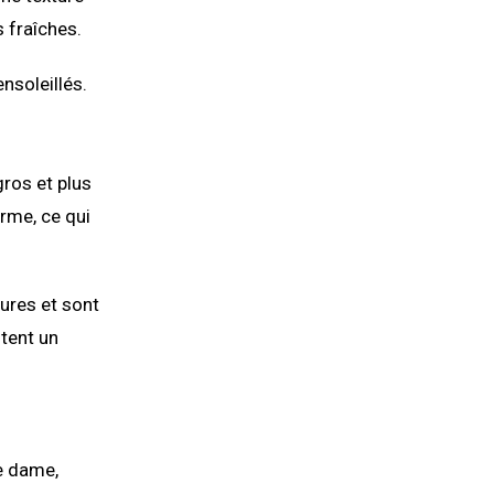
 fraîches.
nsoleillés.
gros et plus
rme, ce qui
tures et sont
tent un
e dame,