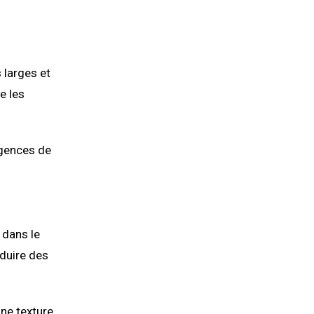
 larges et
e les
igences de
 dans le
oduire des
une texture