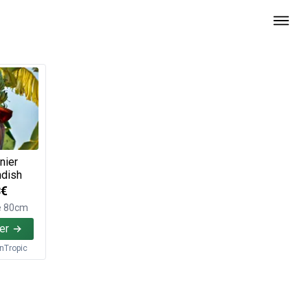
nier
dish
8€
e 80cm
er
inTropic