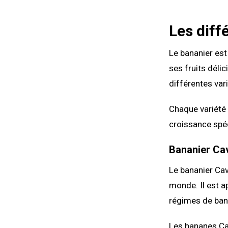
Les diff
Le bananier est
ses fruits délic
différentes var
Chaque variété 
croissance spéc
Bananier Ca
Le bananier Cav
monde. Il est a
régimes de ban
Les bananes Cav