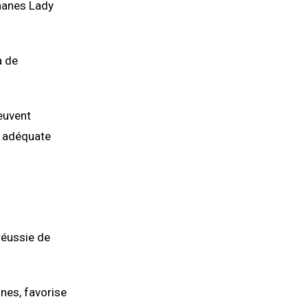
ananes Lady
à de
euvent
n adéquate
réussie de
nes, favorise