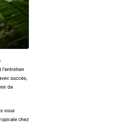
e
 l'entretien
 avec succès,
nir de
ls vous
tropicale chez