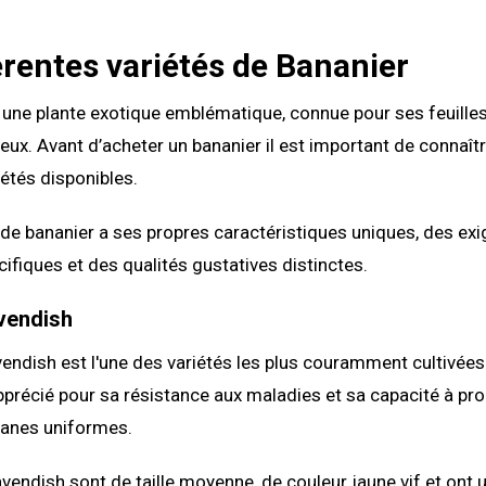
érentes variétés de Bananier
 une plante exotique emblématique, connue pour ses feuilles
ieux. Avant d’acheter un bananier il est important de connaîtr
iétés disponibles.
de bananier a ses propres caractéristiques uniques, des ex
ifiques et des qualités gustatives distinctes.
vendish
endish est l'une des variétés les plus couramment cultivées
pprécié pour sa résistance aux maladies et sa capacité à pr
anes uniformes.
endish sont de taille moyenne, de couleur jaune vif et ont 