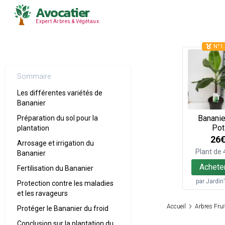
Avocatier
Expert Arbres & Végétaux.
N°1 
Sommaire
Les différentes variétés de
Bananier
Bananie
Préparation du sol pour la
Pot
plantation
26
Arrosage et irrigation du
Plant de
Bananier
Achete
Fertilisation du Bananier
par
Jardin
Protection contre les maladies
et les ravageurs
Accueil
Arbres Frui
Protéger le Bananier du froid
Conclusion sur la plantation du