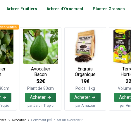
Arbres Fruitiers
Arbres d'Ornement
Plantes Grasses
des ventes
ier
Avocatier
Engrais
Terr
s
Bacon
Organique
Horti
€
52€
19€
2
 80cm
Plant de 80cm
Poids : 1kg
Volume
r
Acheter
Acheter
Achet
Tropic
par
JardinTropic
par
Amazon
par
Am
tiers
Avocatier
Comment polliniser un avocatier ?