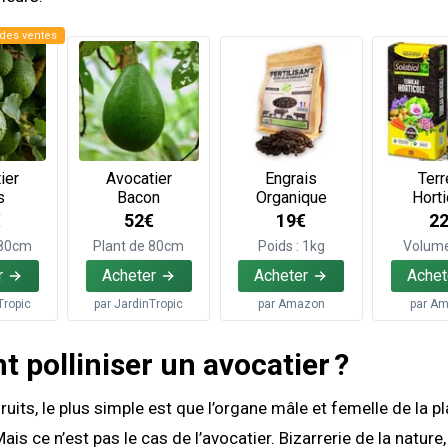
des ventes
ier
Avocatier
Engrais
Terr
s
Bacon
Organique
Horti
€
52€
19€
2
 80cm
Plant de 80cm
Poids : 1kg
Volume
r
Acheter
Acheter
Achet
Tropic
par
JardinTropic
par
Amazon
par
Am
polliniser un avocatier ?
ruits, le plus simple est que l’organe mâle et femelle de la p
s ce n’est pas le cas de l’avocatier. Bizarrerie de la nature,