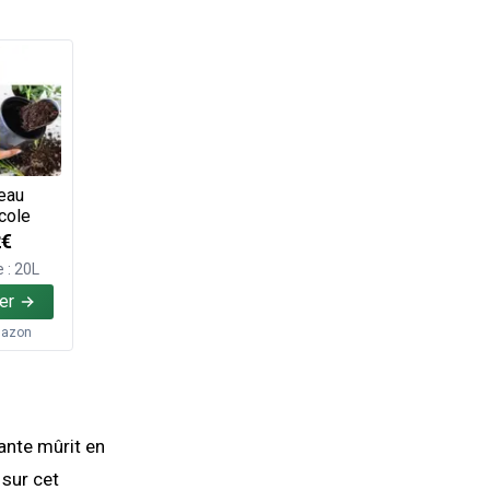
eau
cole
2€
 : 20L
er
azon
lante mûrit en
 sur cet