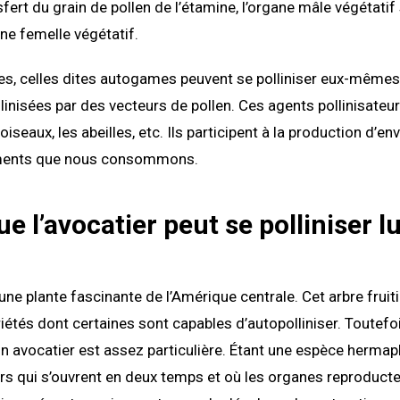
nsfert du grain de pollen de l’étamine, l’organe mâle végétatif 
ane femelle végétatif.
es, celles dites autogames peuvent se polliniser eux-mêmes,
llinisées par des vecteurs de pollen. Ces agents pollinisateu
 oiseaux, les abeilles, etc. Ils participent à la production d’en
iments que nous consommons.
e l’avocatier peut se polliniser lu
 une plante fascinante de l’Amérique centrale. Cet arbre frui
iétés dont certaines sont capables d’autopolliniser. Toutefoi
’un avocatier est assez particulière. Étant une espèce hermap
urs qui s’ouvrent en deux temps et où les organes reproduct