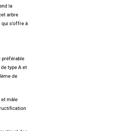
end la
cet arbre
 qui s’offre à
st préférable
 de type A et
oblème de
e et mâle
ructification