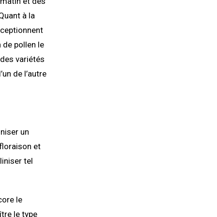
 matin et des
Quant à la
réceptionnent
 de pollen le
e des variétés
un de l’autre
iniser un
floraison et
iniser tel
core le
tre le type