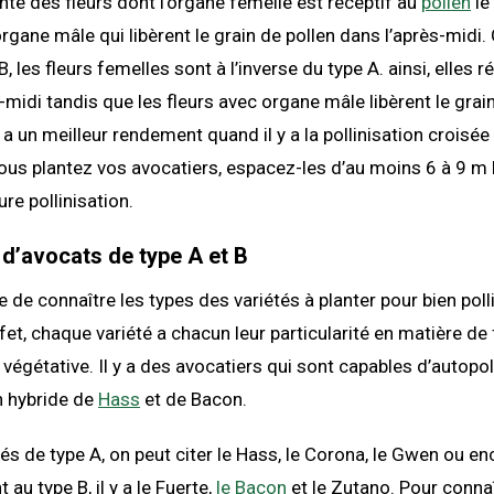
nte des fleurs dont l’organe femelle est réceptif au
pollen
le
rgane mâle qui libèrent le grain de pollen dans l’après-midi. 
B, les fleurs femelles sont à l’inverse du type A. ainsi, elles 
s-midi tandis que les fleurs avec organe mâle libèrent le grain
 y a un meilleur rendement quand il y a la pollinisation croisé
ous plantez vos avocatiers, espacez-les d’au moins 6 à 9 m l’
re pollinisation.
 d’avocats de type A et B
e de connaître les types des variétés à planter pour bien poll
fet, chaque variété a chacun leur particularité en matière de 
végétative. Il y a des avocatiers qui sont capables d’autopoll
n hybride de
Hass
et de Bacon.
tés de type A, on peut citer le Hass, le Corona, le Gwen ou en
 au type B, il y a le Fuerte,
le Bacon
et le Zutano. Pour connaî