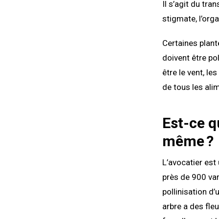
Il s’agit du tra
stigmate, l’org
Certaines plant
doivent être po
être le vent, les
de tous les al
Est-ce qu
même ?
L’avocatier est
près de 900 var
pollinisation d
arbre a des fle