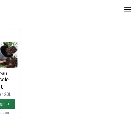
eau
cole
2€
 : 20L
er
azon