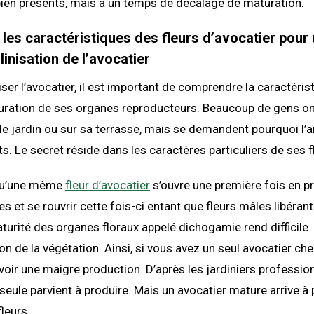
bien présents, mais a un temps de décalage de maturation.
es caractéristiques des fleurs d’avocatier pour
linisation de l’avocatier
iser l’avocatier, il est important de comprendre la caractéri
turation de ses organes reproducteurs. Beaucoup de gens on
le jardin ou sur sa terrasse, mais se demandent pourquoi l’a
ts. Le secret réside dans les caractères particuliers de ses f
r qu’une même
fleur d’avocatier
s’ouvre une première fois en p
 et se rouvrir cette fois-ci entant que fleurs mâles libérant 
urité des organes floraux appelé dichogamie rend difficile
n de la végétation. Ainsi, si vous avez un seul avocatier chez
voir une maigre production. D’après les jardiniers profession
 seule parvient à produire. Mais un avocatier mature arrive à 
fleurs.