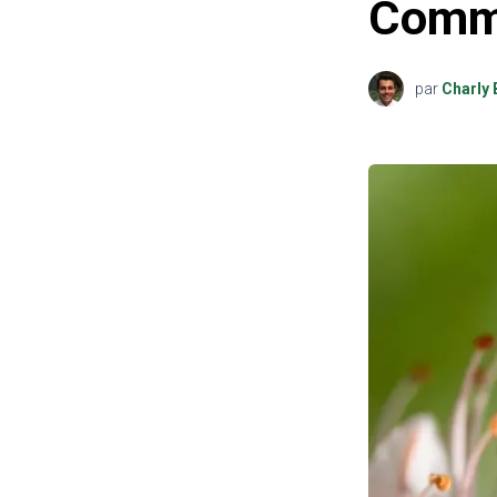
Comme
par
Charly 