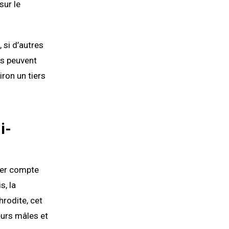
sur le
 si d’autres
rs peuvent
viron un tiers
i-
tier compte
s, la
hrodite, cet
eurs mâles et