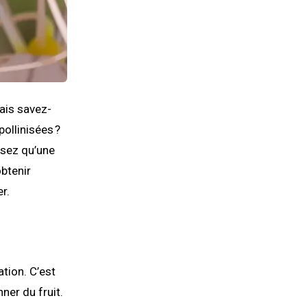
Mais savez-
pollinisées ?
posez qu’une
btenir
r.
ation. C’est
ner du fruit.