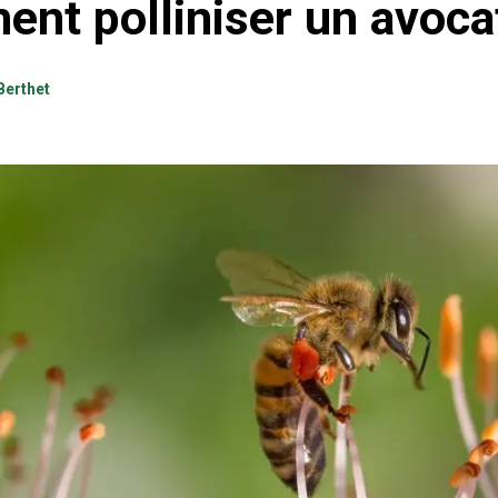
nt polliniser un avocat
Berthet