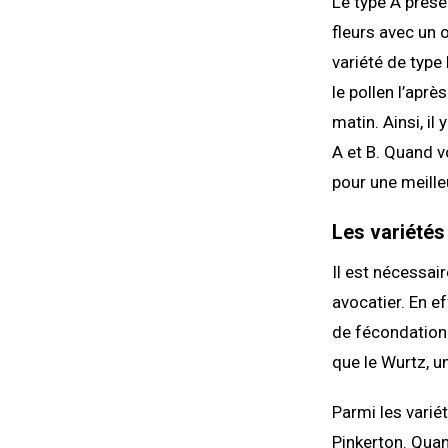
Le type A prése
fleurs avec un o
variété de type 
le pollen l’aprè
matin. Ainsi, il
A et B. Quand v
pour une meilleu
Les variétés
Il est nécessair
avocatier. En ef
de fécondation 
que le Wurtz, u
Parmi les varié
Pinkerton. Quant