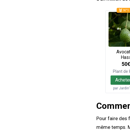
N°1 
Avocat
Has
50
Plant de
Achete
par
Jardin
Comment 
Pour faire des f
même temps. Mai