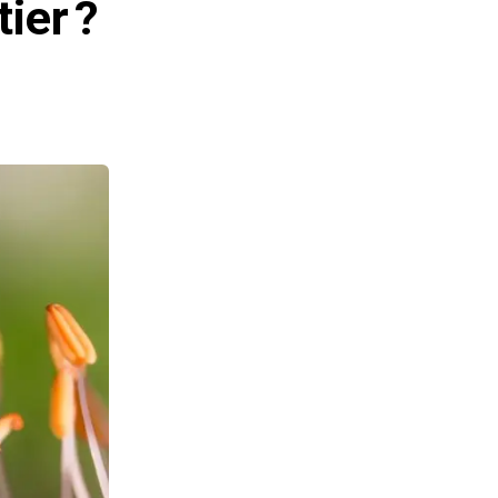
ier ?