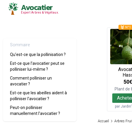
Avocatier
Expert Arbres & Végétaux.
N°1 
Sommaire
Qu’est-ce que la pollinisation ?
Est-ce que l’avocatier peut se
Avocat
polliniser lui-même ?
Has
Comment polliniser un
50
avocatier ?
Plant de
Est-ce que les abeilles aident à
Achete
polliniser l’avocatier ?
par
Jardin
Peut-on polliniser
manuellement l’avocatier ?
Accueil
Arbres Frui