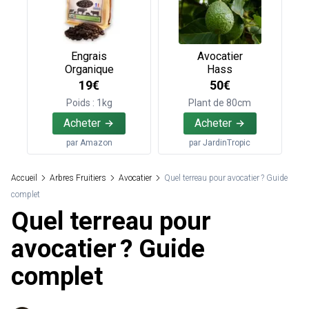
Engrais
Avocatier
Organique
Hass
19€
50€
Poids : 1kg
Plant de 80cm
Acheter
Acheter
par
Amazon
par
JardinTropic
Accueil
Arbres Fruitiers
Avocatier
Quel terreau pour avocatier ? Guide
complet
Quel terreau pour
avocatier ? Guide
complet