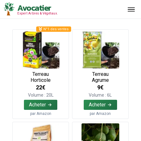
Avocatier
Expert Arbres & Végétaux.
N°1 des ventes
Terreau
Terreau
Horticole
Agrume
22€
9€
Volume : 20L
Volume : 6L
Acheter
Acheter
par
Amazon
par
Amazon