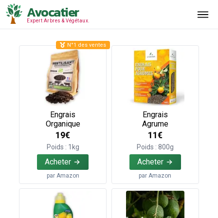
Avocatier
Expert Arbres & Végétaux.
N°1 des ventes
Engrais
Engrais
Organique
Agrume
19€
11€
Poids : 1kg
Poids : 800g
Acheter
Acheter
par
Amazon
par
Amazon