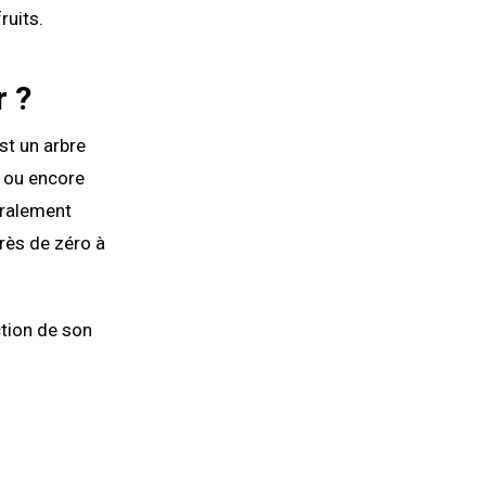
ruits.
r ?
est un arbre
e ou encore
néralement
près de zéro à
ction de son