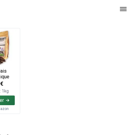
ais
ique
9€
: 1kg
er
azon