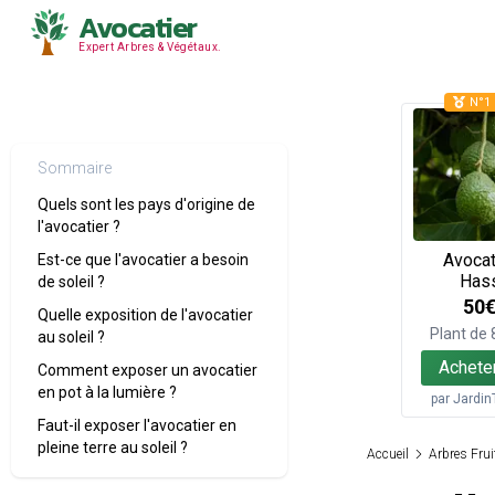
Avocatier
Expert Arbres & Végétaux.
N°1 
Sommaire
Quels sont les pays d'origine de
l'avocatier ?
Avocat
Est-ce que l'avocatier a besoin
Has
de soleil ?
50
Quelle exposition de l'avocatier
Plant de
au soleil ?
Achete
Comment exposer un avocatier
en pot à la lumière ?
par
Jardin
Faut-il exposer l'avocatier en
pleine terre au soleil ?
Accueil
Arbres Frui