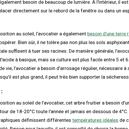
 également besoin de beaucoup de lumière. À l'intérieur, il es
 placer directement sur le rebord de la fenêtre ou dans un es
position au soleil, l’avocatier a également
besoin d’une terre 
spérer. Bien sûr, il ne tolère pas non plus les sols asphyxian
tale suffisent à tuer ses racines. De manière générale, l’avoc
'acide à basique, mais sa culture est plus facile entre 5 et 
e vie, l’avocatier a besoin d’arrosage régulier, nécessaire à
qu’il est plus grand, il peut très bien supporter la sècheress
 :
position au soleil de l’avocatier, cet arbre fruitier a besoin d’u
our de 18-20°C toute l'année et jamais en dessous de 4°C. B
raphiques définissent différentes
températures idéales
de c
ité. Raison pour laquelle, il est conseillé de choisir la bonne