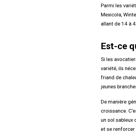
Parmi les variét
Mexicola, Winte
allant de 14 à 
Est-ce qu
Si les avocatie
variété, ils néc
friand de chaleu
jeunes branches
De manière géné
croissance. C’es
un sol sableux 
et se renforcer