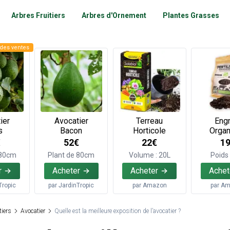
Arbres Fruitiers
Arbres d'Ornement
Plantes Grasses
des ventes
ier
Avocatier
Terreau
Engr
s
Bacon
Horticole
Organ
€
52€
22€
1
 80cm
Plant de 80cm
Volume : 20L
Poids 
r
Acheter
Acheter
Achet
Tropic
par
JardinTropic
par
Amazon
par
Am
tiers
Avocatier
Quelle est la meilleure exposition de l’avocatier ?