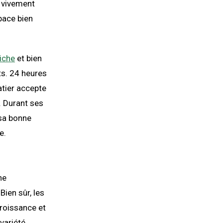
t vivement
pace bien
riche
et bien
ts. 24 heures
atier accepte
6. Durant ses
 sa bonne
e.
ne
ien sûr, les
roissance et
 variété