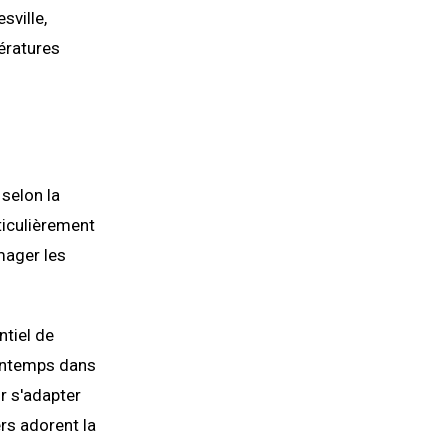
sville,
pératures
 selon la
rticulièrement
mager les
ntiel de
printemps dans
r s'adapter
rs adorent la