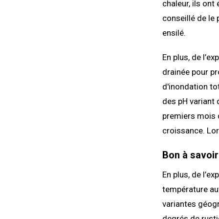
chaleur, ils ont
conseillé de le
ensilé.
En plus, de l’ex
drainée pour pro
d'inondation to
des pH variant d
premiers mois d
croissance. Lors
Bon à savoir
En plus, de l’ex
température aut
variantes géog
degrés de rustic