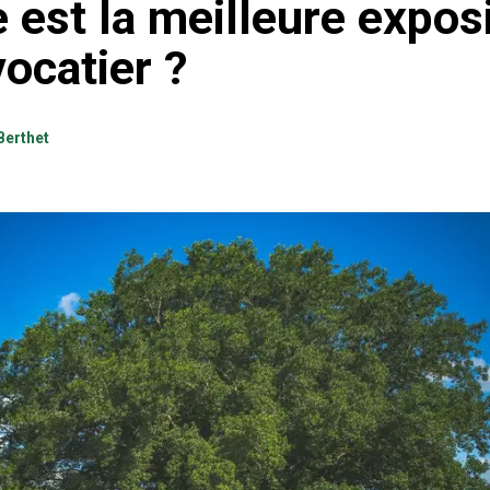
 est la meilleure expos
vocatier ?
Berthet