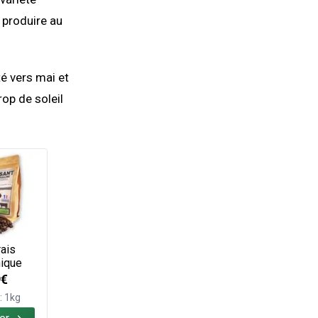
 produire au
té vers mai et
op de soleil
ais
ique
9€
: 1kg