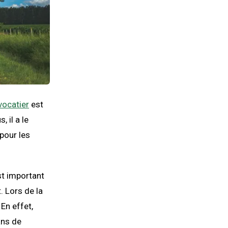
avocatier
est
, il a le
 pour les
est important
. Lors de la
En effet,
ans de