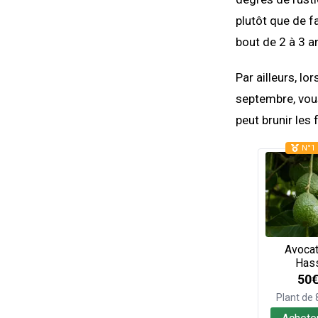
plutôt que de f
bout de 2 à 3 a
Par ailleurs, l
septembre, vous
peut brunir les 
N°1 
Avocat
Has
50
Plant de