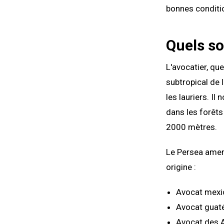
bonnes condition
Quels so
L'avocatier, qu
subtropical de 
les lauriers. Il
dans les forêts
2000 mètres.
Le Persea ameri
origine :
Avocat mexic
Avocat guat
Avocat des An