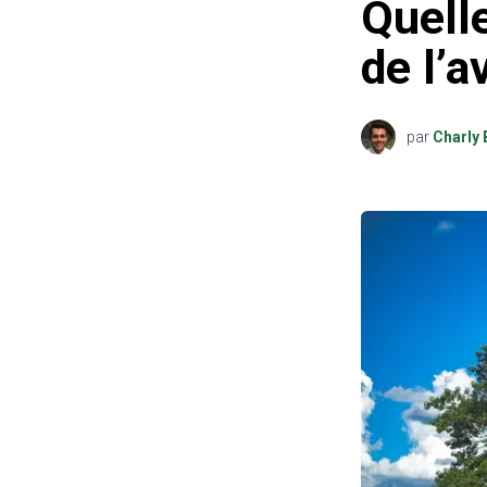
Quelle
de l’a
par
Charly 