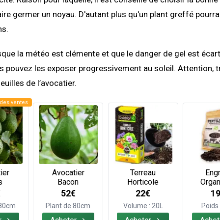
aire germer un noyau. D'autant plus qu'un plant greffé pourra
ns.
orsque la météo est clémente et que le danger de gel est écar
 pouvez les exposer progressivement au soleil. Attention, tr
feuilles de l’avocatier.
des ventes
ier
Avocatier
Terreau
Engr
s
Bacon
Horticole
Organ
€
52€
22€
1
 80cm
Plant de 80cm
Volume : 20L
Poids 