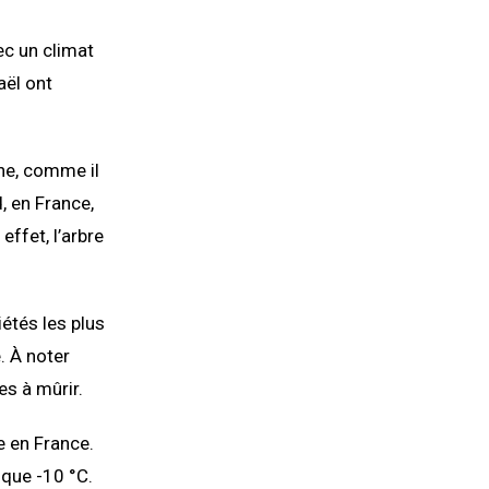
ec un climat
aël ont
he, comme il
, en France,
effet, l’arbre
étés les plus
. À noter
es à mûrir.
e en France.
 que -10 °C.