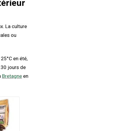
térieur
x. La culture
cales ou
 25°C en été,
 30 jours de
n
Bretagne
en