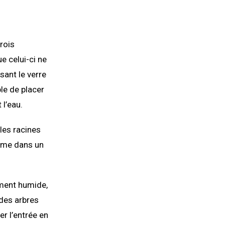
rois
e celui-ci ne
ssant le verre
ble de placer
l’eau.
les racines
erme dans un
ment humide,
 des arbres
der l’entrée en