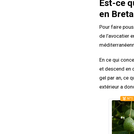
Est-ce q
en Breta
Pour faire pouss
de l’avocatier 
méditerranéenne
En ce qui conce
et descend en d
gel par an, ce q
extérieur a don
N°1 