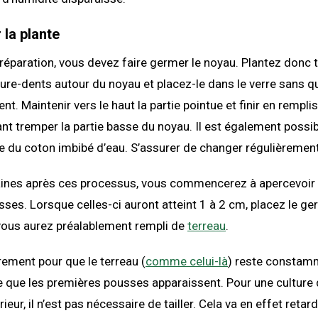
 la plante
 préparation, vous devez faire germer le noyau. Plantez donc t
ure-dents autour du noyau et placez-le dans le verre sans qu
ent. Maintenir vers le haut la partie pointue et finir en rempli
sant tremper la partie basse du noyau. Il est également possi
e du coton imbibé d’eau. S’assurer de changer régulièrement 
nes après ces processus, vous commencerez à apercevoir 
ses. Lorsque celles-ci auront atteint 1 à 2 cm, placez le g
vous aurez préalablement rempli de
terreau
.
rement pour que le terreau (
comme celui-là
) reste constam
ce que les premières pousses apparaissent. Pour une culture
érieur, il n’est pas nécessaire de tailler. Cela va en effet retar