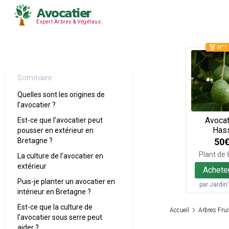
Avocatier
Expert Arbres & Végétaux.
N°1 
Sommaire
Quelles sont les origines de
l’avocatier ?
Avocat
Est-ce que l’avocatier peut
Has
pousser en extérieur en
50
Bretagne ?
Plant de
La culture de l’avocatier en
extérieur
Achete
Puis-je planter un avocatier en
par
Jardin
intérieur en Bretagne ?
Est-ce que la culture de
Accueil
Arbres Frui
l’avocatier sous serre peut
aider ?