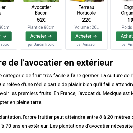
ier
Avocatier
Terreau
Engr
s
Bacon
Horticole
Organ
€
52€
22€
1
 80cm
Plant de 80cm
Volume : 20L
Poids 
r
Acheter
Acheter
Achet
Tropic
par
JardinTropic
par
Amazon
par
Am
re de l’avocatier en extérieur
 catégorie de fruit très facile à faire germer. La culture de l
ale relève d’une réelle partie de plaisir bien qu’il faille atten
voir les premiers fruits. En France, l’avocat du Mexique est 
er en pleine terre.
lantation, l’arbre fruitier peut atteindre entre 8 à 20 mètres
u’à 70 ans en extérieur. Les plantations d’avocatier nécessi