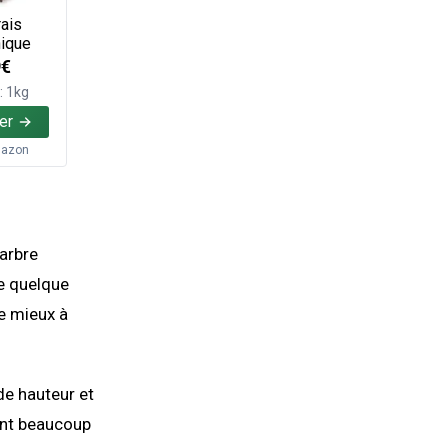
ais
ique
9€
: 1kg
er
azon
’arbre
dre quelque
le mieux à
 de hauteur et
tent beaucoup