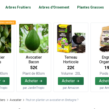
Arbres Fruitiers
Arbres d'Ornement
Plantes Grasses
des ventes
ier
Avocatier
Terreau
Engr
s
Bacon
Horticole
Organ
€
52€
22€
1
 80cm
Plant de 80cm
Volume : 20L
Poids 
r
Acheter
Acheter
Achet
Tropic
par
JardinTropic
par
Amazon
par
Am
tiers
Avocatier
Peut-on planter un avocatier en Bretagne ?