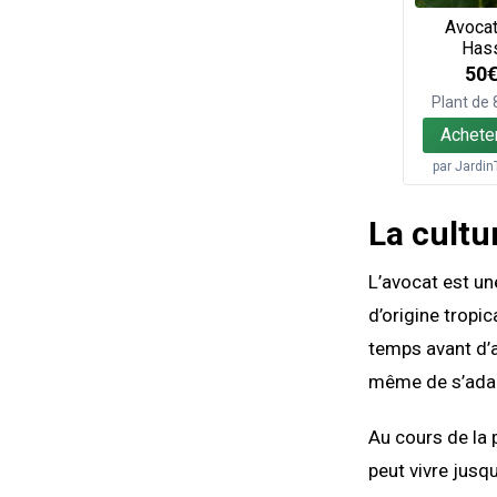
Avocat
Has
50
Plant de
Achete
par
Jardin
La cultu
L’avocat est une
d’origine tropic
temps avant d’a
même de s’adapt
Au cours de la p
peut vivre jusq