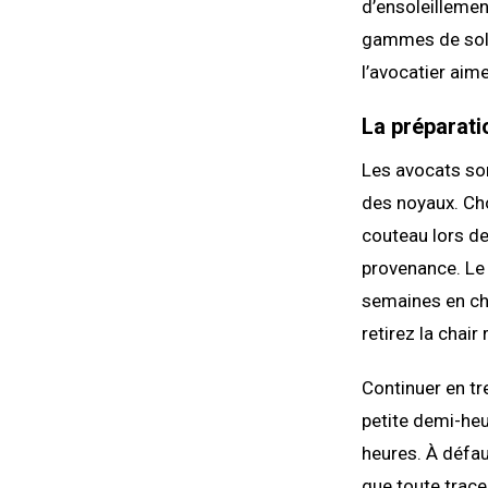
d’ensoleillemen
gammes de sols 
l’avocatier aim
La préparat
Les avocats sont
des noyaux. Cho
couteau lors de
provenance. Le 
semaines en cha
retirez la chair
Continuer en tr
petite demi-heur
heures. À défaut
que toute trace