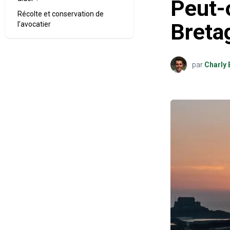
Peut-
Récolte et conservation de
Breta
l’avocatier
par
Charly 