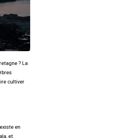
retagne ? La
arbres
ire cultiver
 existe en
la, et