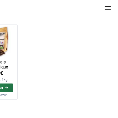
ais
ique
9€
: 1kg
er
azon