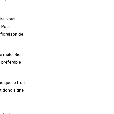
ire, vous
. Pour
a floraison de
e mâle. Bien
s préférable
e que le fruit
est donc signe