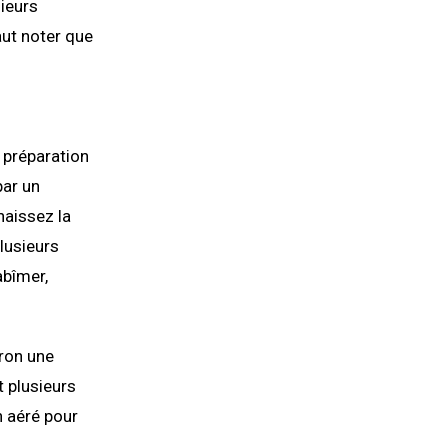
sieurs
aut noter que
a préparation
par un
naissez la
lusieurs
abîmer,
ron une
t plusieurs
en aéré pour