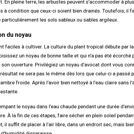
t. En pleine terre, les arbustes peuvent s’accommoder à plu
à condition que ceux-ci soient bien drainés. Toutefois, il f
e particulièrement les sols sableux ou sables argileux.
ion du noyau
 faciles à cultiver. La culture du plant tropical débute par l
isissez un noyau de bonne taille et qui n’a pas été écorché 
 son ouverture. Privilégiez un noyau d’avocat dont vous con
résultat ne sera pas le même dès lors que celui-ci a passé p
mbre froide. Après l’avoir bien nettoyé à l’eau claire sans l’
 restante.
empant le noyau dans l’eau chaude pendant une durée d’envi
e. À la fin de ces étapes, faire sécher en plein soleil pendan
, il suffit de placer à l’air libre, dans un endroit sec, mais bi
 d’humidité disparaisse.