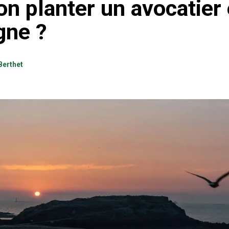
on planter un avocatier
gne ?
Berthet