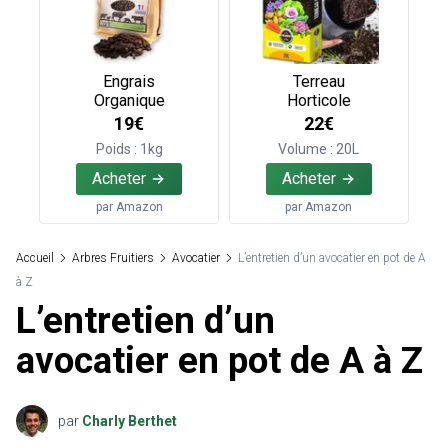
Engrais
Terreau
Organique
Horticole
19€
22€
Poids : 1kg
Volume : 20L
Acheter
Acheter
par
Amazon
par
Amazon
Accueil
Arbres Fruitiers
Avocatier
L’entretien d’un avocatier en pot de A
à Z
L’entretien d’un
avocatier en pot de A à Z
par
Charly Berthet