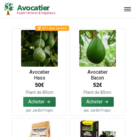
Avocatier
Expert Arbres & Végétaux.
N°1 des ventes
Avocatier
Avocatier
Hass
Bacon
50€
52€
Plant de 80cm
Plant de 80cm
Acheter
Acheter
par
JardinTropic
par
JardinTropic