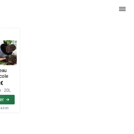
eau
cole
2€
 : 20L
er
azon