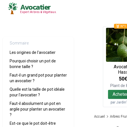
Avocatier
Expert Arbres & Végétaux.
N°1 
Sommaire
Les origines de l'avocatier
Pourquoi choisir un pot de
Avocat
bonne taille ?
Has
Faut-il un grand pot pour planter
50
un avocatier ?
Plant de
Quelle est la taille de pot idéale
Achete
pour l'avocatier ?
par
Jardin
Faut-il absolument un pot en
argile pour planter un avocatier
?
Accueil
Arbres Frui
Est-ce que le pot doit-être