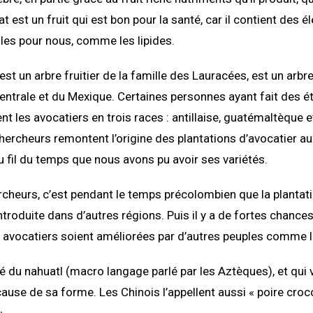
at est un fruit qui est bon pour la santé, car il contient des 
utiles pour nous, comme les lipides.
 est un arbre fruitier de la famille des Lauracées, est un arbre
entrale et du Mexique. Certaines personnes ayant fait des é
ent les avocatiers en trois races : antillaise, guatémaltèque 
hercheurs remontent l’origine des plantations d’avocatier a
u fil du temps que nous avons pu avoir ses variétés.
rcheurs, c’est pendant le temps précolombien que la plantat
introduite dans d’autres régions. Puis il y a de fortes chance
 avocatiers soient améliorées par d’autres peuples comme l
é du nahuatl (macro langage parlé par les Aztèques), et qui 
 cause de sa forme. Les Chinois l’appellent aussi « poire croc