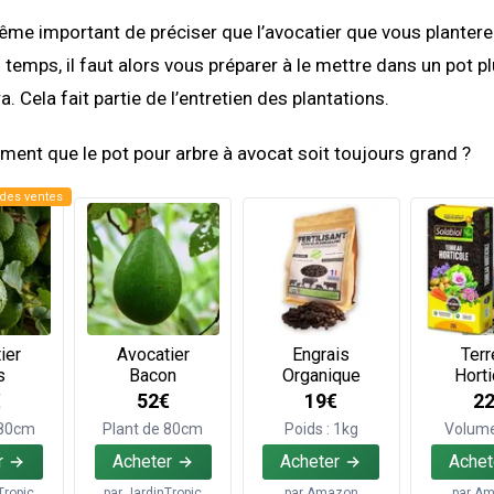
même important de préciser que l’avocatier que vous planter
u temps, il faut alors vous préparer à le mettre dans un pot p
ra. Cela fait partie de l’entretien des plantations.
aiment que le pot pour arbre à avocat soit toujours grand ?
des ventes
ier
Avocatier
Engrais
Terr
s
Bacon
Organique
Horti
€
52€
19€
2
 80cm
Plant de 80cm
Poids : 1kg
Volume
r
Acheter
Acheter
Achet
Tropic
par
JardinTropic
par
Amazon
par
Am