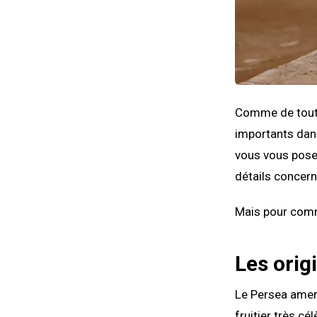
Comme de tout a
importants dans 
vous vous posez
détails concern
Mais pour comm
Les orig
Le Persea amer
fruitier très cé