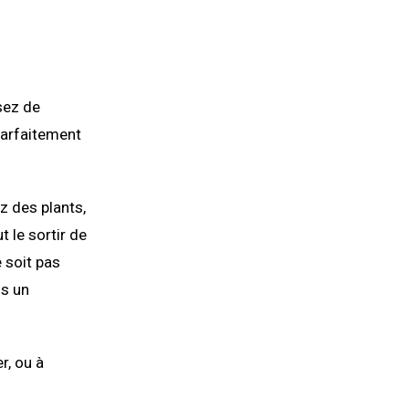
sez de
 parfaitement
z des plants,
t le sortir de
e soit pas
ns un
r, ou à