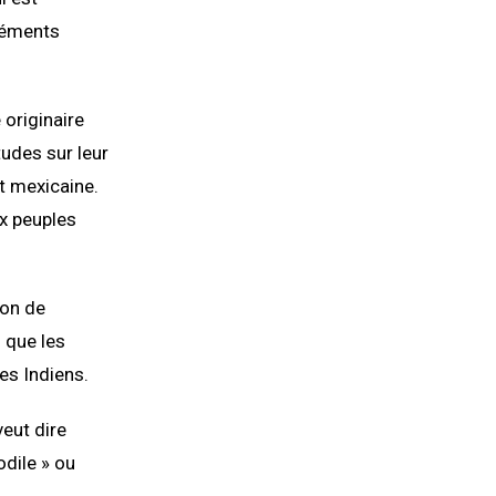
éléments
 originaire
tudes sur leur
et mexicaine.
ux peuples
ion de
s que les
es Indiens.
veut dire
odile » ou