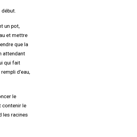
u début.
t un pot,
au et mettre
tendre que la
n attendant
i qui fait
 rempli d’eau,
oncer le
 contenir le
d les racines