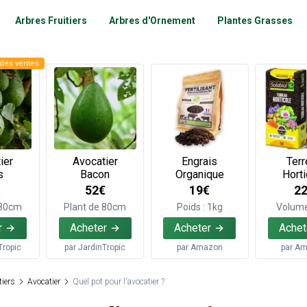
Arbres Fruitiers
Arbres d'Ornement
Plantes Grasses
des ventes
ier
Avocatier
Engrais
Terr
s
Bacon
Organique
Horti
€
52€
19€
2
 80cm
Plant de 80cm
Poids : 1kg
Volume
r
Acheter
Acheter
Achet
Tropic
par
JardinTropic
par
Amazon
par
Am
tiers
Avocatier
Quel pot pour l'avocatier ?