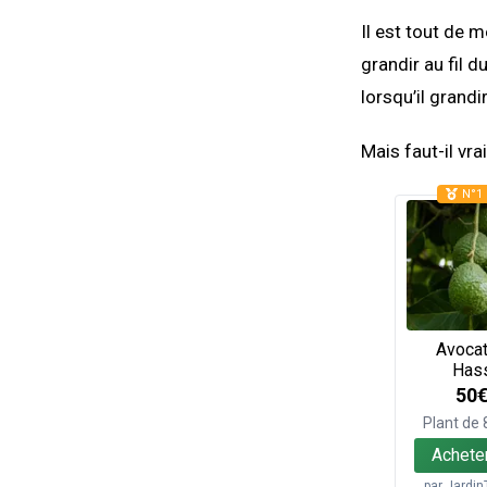
Il est tout de 
grandir au fil d
lorsqu’il grandi
Mais faut-il vr
N°1 
Avocat
Has
50
Plant de
Achete
par
Jardin