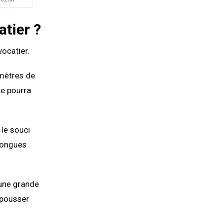
atier ?
vocatier.
 mètres de
lle pourra
 le souci
 longues
d’une grande
e pousser