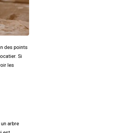
Un des points
ocatier. Si
oir les
un arbre
i est