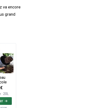
ez va encore
lus grand
eau
cole
2€
 : 20L
er
azon