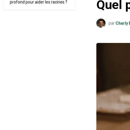
Quel p
profond pour aider les racines ?
par
Charly 