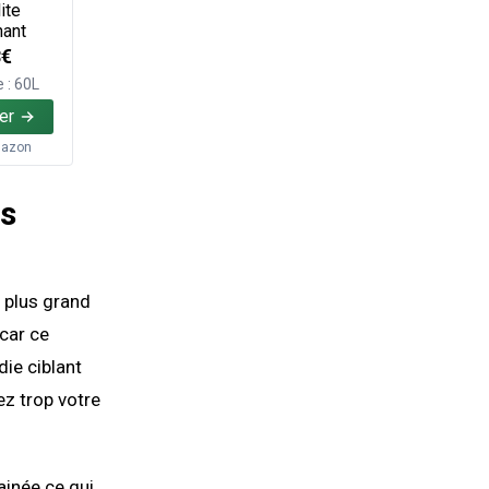
ite
nant
8€
 : 60L
er
azon
is
 plus grand
 car ce
die ciblant
ez trop votre
rainée ce qui