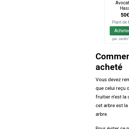
Avocat
Has
50
Plant de
Achete
par
Jardin
Comment 
acheté
Vous devez rem
que celui reçu 
fruitier n’est l
cet arbre est l
arbre.
Pour éviter ce p