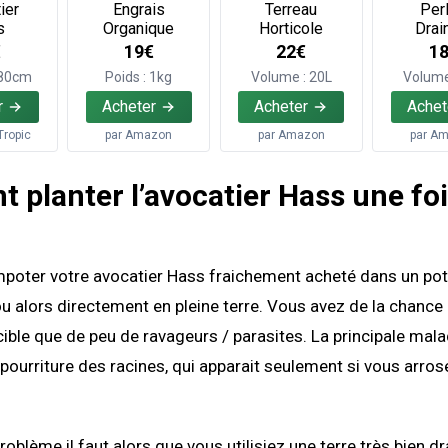
ier
Engrais
Terreau
Perl
s
Organique
Horticole
Drai
€
19€
22€
1
 80cm
Poids : 1kg
Volume : 20L
Volume
r
Acheter
Acheter
Achet
Tropic
par
Amazon
par
Amazon
par
Am
planter l’avocatier Hass une fo
poter votre avocatier Hass fraichement acheté dans un pot
ou alors directement en pleine terre. Vous avez de la chance
a cible que de peu de ravageurs / parasites. La principale mala
a pourriture des racines, qui apparait seulement si vous arros
roblème il faut alors que vous utilisiez une terre très bien d