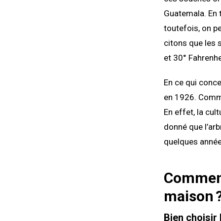
Guatemala. En t
toutefois, on pe
citons que les
et 30° Fahrenhei
En ce qui concer
en 1926. Comme l
En effet, la cul
donné que l’arbr
quelques année
Comment 
maison 
Bien choisir 