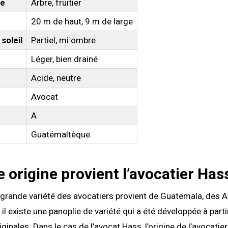
te
Arbre, fruitier
20 m de haut, 9 m de large
soleil
Partiel, mi ombre
Léger, bien drainé
Acide, neutre
Avocat
A
Guatémaltèque.
e origine provient l’avocatier Hass
 grande variété des avocatiers provient de Guatemala, des An
il existe une panoplie de variété qui a été développée à part
ginales. Dans le cas de l’avocat Hass, l’origine de l’avocatie