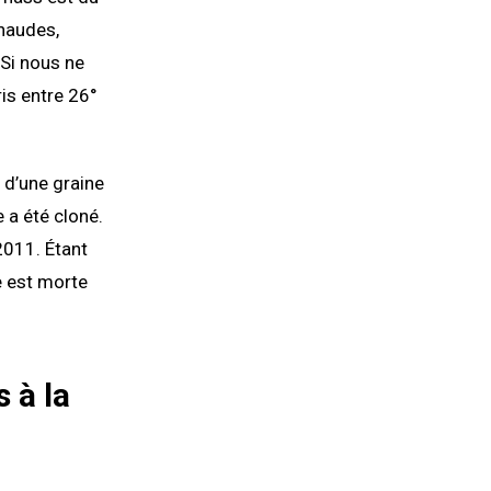
haudes,
 Si nous ne
is entre 26°
r d’une graine
 a été cloné.
 2011. Étant
te est morte
 à la