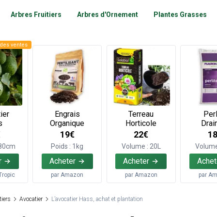
Arbres Fruitiers
Arbres d'Ornement
Plantes Grasses
des ventes
ier
Engrais
Terreau
Perl
s
Organique
Horticole
Drai
€
19€
22€
1
 80cm
Poids : 1kg
Volume : 20L
Volume
r
Acheter
Acheter
Achet
Tropic
par
Amazon
par
Amazon
par
Am
tiers
Avocatier
L’avocatier Hass, achat et plantation