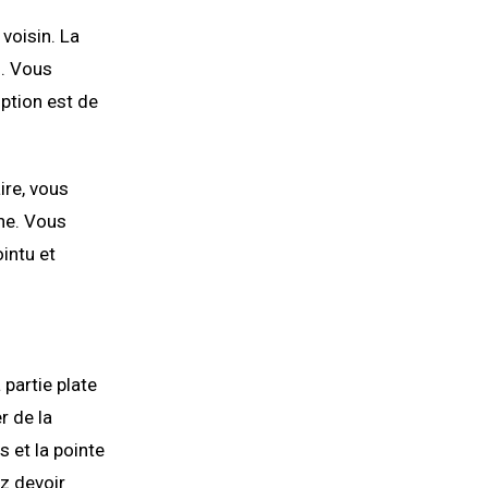
 voisin. La
s. Vous
option est de
ire, vous
ne. Vous
ointu et
 partie plate
r de la
s et la pointe
ez devoir