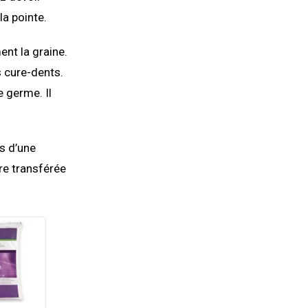
la pointe.
nt la graine.
es cure-dents.
e germe. Il
s d’une
tre transférée