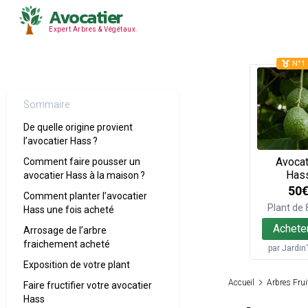
Avocatier
Expert Arbres & Végétaux.
N°1 
Sommaire
De quelle origine provient
l’avocatier Hass ?
Avocat
Comment faire pousser un
Has
avocatier Hass à la maison ?
50
Comment planter l’avocatier
Plant de
Hass une fois acheté
Achete
Arrosage de l’arbre
fraichement acheté
par
Jardin
Exposition de votre plant
Accueil
Arbres Frui
Faire fructifier votre avocatier
Hass