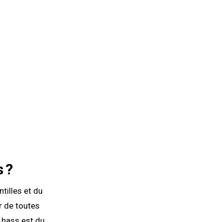
 ?
tilles et du
ir de toutes
r hass est du