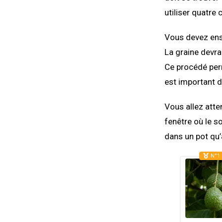
utiliser quatre
Vous devez ensu
La graine devrai
Ce procédé perm
est important d
Vous allez atte
fenêtre où le so
dans un pot qu
N°1 