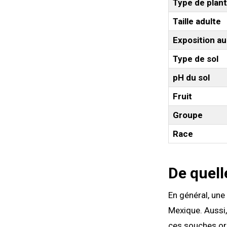
Type de plan
Taille adulte
Exposition au 
Type de sol
pH du sol
Fruit
Groupe
Race
De quell
En général, une
Mexique. Aussi, 
ces souches ori