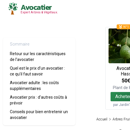
Avocatier
Expert Arbres & Végétaux.
N°1 
Sommaire
Retour sur les caractéristiques
de l’avocatier
Avocat
Quel est le prix d’un avocatier :
Has
ce qu’il faut savoir
50
Avocatier adulte : les coûts
Plant de
supplémentaires
Achete
Avocatier prix : d’autres coûts à
prévoir
par
Jardin
Conseils pour bien entretenir un
avocatier
Accueil
Arbres Frui