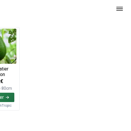
tier
con
2€
e 80cm
er
inTropic