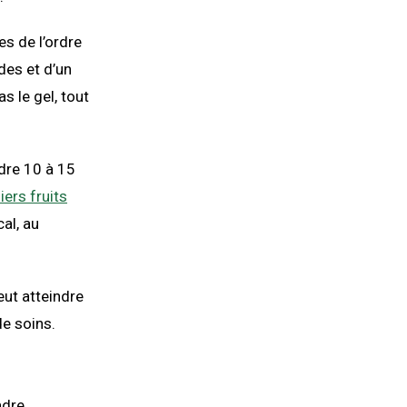
es de l’ordre
des et d’un
s le gel, tout
ndre 10 à 15
ers fruits
cal, au
eut atteindre
e soins.
ndre