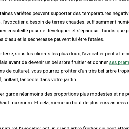
ertaines variétés peuvent supporter des températures négativ
, l’avocatier a besoin de terres chaudes, suffisamment humi
n ensoleillé pour se développer et s’épanouir. Tandis que pa
d’eau et la sécheresse peuvent lui être fatales.
e terre, sous les climats les plus doux, l’avocatier peut attei
ais avant de devenir un bel arbre fruitier et donner
ses premi
ns de culture), vous pourrez profiter d’un très bel arbre tropi
f, brillant, lancéolé dans votre jardin.
tier garde néanmoins des proportions plus modestes et ne p
 haut maximum. Et cela, même au bout de plusieurs années d
naturel, l’avocatier est un grand arbre fruitier qui peut attei