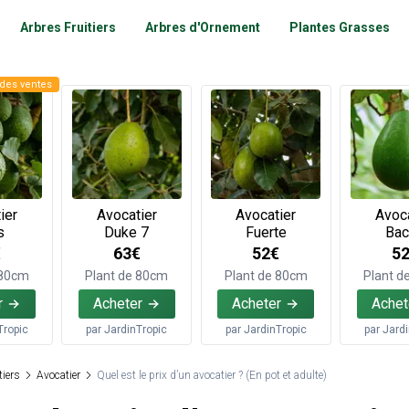
Arbres Fruitiers
Arbres d'Ornement
Plantes Grasses
des ventes
ier
Avocatier
Avocatier
Avoca
s
Duke 7
Fuerte
Ba
€
63€
52€
5
 80cm
Plant de 80cm
Plant de 80cm
Plant d
r
Acheter
Acheter
Achet
Tropic
par
JardinTropic
par
JardinTropic
par
Jard
tiers
Avocatier
Quel est le prix d’un avocatier ? (En pot et adulte)