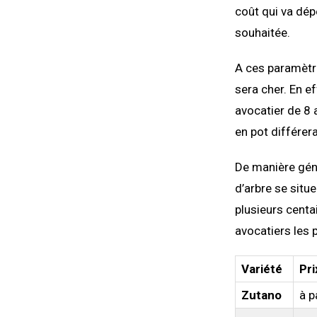
coût qui va dép
souhaitée.
A ces paramètre
sera cher. En ef
avocatier de 8 
en pot différera
De manière génér
d’arbre se situ
plusieurs centai
avocatiers les 
Variété
Pri
Zutano
à p