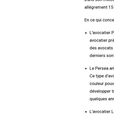
allègrement 15
En ce qui concer
L'avocatier 
avocatier pr
des avocats q
derniers son
Le Persea ame
Ce type d’av
couleur pouva
développer t
quelques an
L’avocatier L