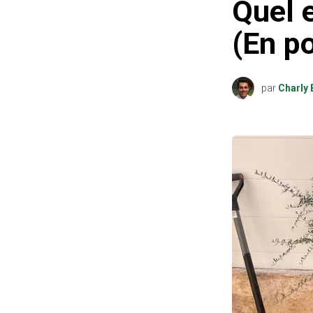
Quel e
(En po
par
Charly 