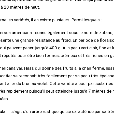
 à 20 mètres de haut.
ne les variétés, il en existe plusieurs. Parmi lesquels :
Persea americana : connu également sous le nom de zutano,
ésente une grande résistance au froid. En période de floraiso
ui peuvent peser jusqu’à 400 g. A la peau vert clair, fine et l
t réputés pour être bien fermes, crémeux et très riches en g
ricana var. Hass qui donne des fruits à la chair ferme, lisse 
ocatier se reconnaît très facilement par sa peau très épaiss
nt aller du brun au violet. Cette variété a pour particularités
rès rapidement puisqu’il peut atteindre jusqu'à 7 mètres de 
nées.
ula : il s’agit d’un arbre rustique qui se caractérise par sa tr