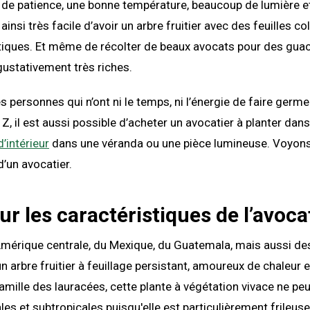
de patience, une bonne température, beaucoup de lumière et
 ainsi très facile d’avoir un arbre fruitier avec des feuilles co
otiques. Et même de récolter de beaux avocats pour des gu
ustativement très riches.
es personnes qui n’ont ni le temps, ni l’énergie de faire germ
Z, il est aussi possible d’acheter un avocatier à planter dans
d’intérieur
dans une véranda ou une pièce lumineuse. Voyon
 d’un avocatier.
ur les caractéristiques de l’avoca
’Amérique centrale, du Mexique, du Guatemala, mais aussi des
un arbre fruitier à feuillage persistant, amoureux de chaleur 
famille des lauracées, cette plante à végétation vivace ne peu
les et subtropicales puisqu'elle est particulièrement frileuse