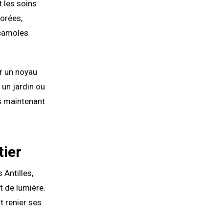
 les soins
lorées,
acamoles
er un noyau
 un jardin ou
s maintenant
tier
 Antilles,
et de lumière.
t renier ses
.