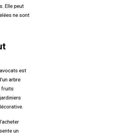
. Elle peut
gelées ne sont
ut
d’avocats est
d’un arbre
 fruits
jardiniers
décorative.
d’acheter
ésente un