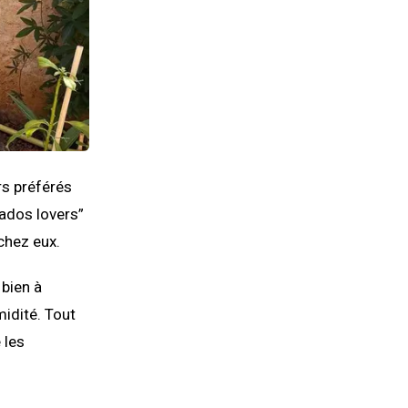
ers préférés
ados lovers”
chez eux.
 bien à
midité. Tout
 les