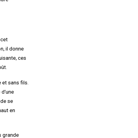
 cet
n, il donne
uisante, ces
oût.
et sans fils.
e d’une
 de se
haut en
ès grande