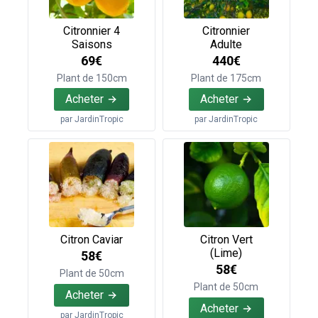
Citronnier 4
Citronnier
Saisons
Adulte
69€
440€
Plant de 150cm
Plant de 175cm
Acheter
Acheter
par
JardinTropic
par
JardinTropic
Citron Caviar
Citron Vert
(Lime)
58€
58€
Plant de 50cm
Plant de 50cm
Acheter
Acheter
par
JardinTropic