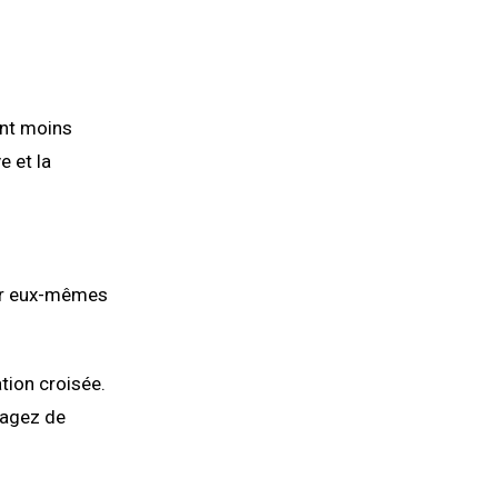
ont moins
e et la
iser eux-mêmes
ation croisée.
isagez de