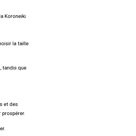
la Koroneiki.
sir la taille
, tandis que
s et des
r prospérer.
er.