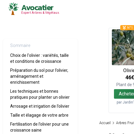
Avocatier
Expert Arbres & Végétaux.
N°1 
Sommaire
Choix de l'olivier : variétés, taille
et conditions de croissance
Olivi
Préparation du sol pour l’olivier,
aménagement et
46
enrichissement
Plant de
Les techniques et bonnes
Achete
pratiques pour planter un olivier
par
Jardin
Arrosage et irrigation de l’olivier
Taille et élagage de votre arbre
Accueil
Arbres Frui
Fertilisation de l’olivier pour une
croissance saine