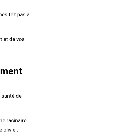
'hésitez pas à
t et de vos
gement
a santé de
me racinaire
 olivier.