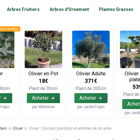
Arbres Fruitiers
Arbres d'Ornement
Plantes Grasses
des ventes
er
Olivier en Pot
Olivier Adulte
Olivier
plat
€
18€
371€
53
 90cm
Plant de 30cm
Plant de 200cm
Plant d
r
Acheter
Acheter
Achet
Tropic
par
Willemse
par
JardinTropic
par
Jard
tiers
Olivier
Olivier : Conseils plantation et entretien de cet arbre