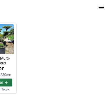
 Multi-
eaux
9€
e 230cm
er
inTropic