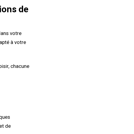
tions de
dans votre
dapté à votre
oisir, chacune
iques
et de