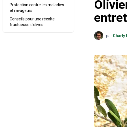
Olivie
Protection contre les maladies
et ravageurs
entret
Conseils pour une récolte
fructueuse d’olives
par
Charly 