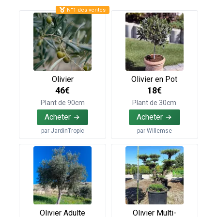
N°1 des ventes
Olivier
Olivier en Pot
46€
18€
Plant de 90cm
Plant de 30cm
Acheter
Acheter
par
JardinTropic
par
Willemse
Olivier Adulte
Olivier Multi-