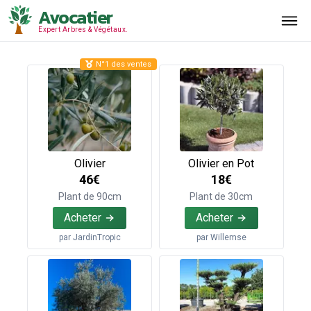
Avocatier
Expert Arbres & Végétaux.
N°1 des ventes
Olivier
Olivier en Pot
46€
18€
Plant de 90cm
Plant de 30cm
Acheter
Acheter
par
JardinTropic
par
Willemse