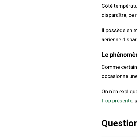
Côté température
disparaître, ce 
Il possède en e
aérienne dispar
Le phénomèn
Comme certai
occasionne une
On n’en expliqu
trop présente
,
Questio