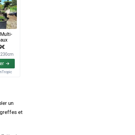
 Multi-
eaux
9€
e 230cm
er
inTropic
ler un
-greffes et