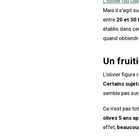
L’olivier (
ou Ole
Mais il s’agit 
entre
20 et 50 
établis dans cer
quand obtiendr
Un fruit
L’olivier figur
Certains sujet
semble pas surp
Ce n’est pas to
olives 5 ans a
effet,
beaucoup