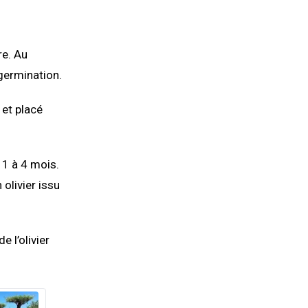
re. Au
 germination.
 et placé
 1 à 4 mois.
 olivier issu
e l’olivier