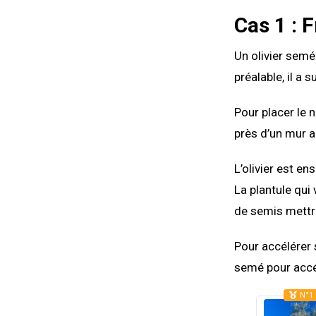
Cas 1 : 
Un olivier semé 
préalable, il a
Pour placer le n
près d’un mur a
L’olivier est e
La plantule qui 
de semis mettr
Pour accélérer s
semé pour accél
N°1 