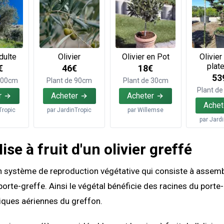
dulte
Olivier
Olivier en Pot
Olivier
plat
€
46€
18€
53
 200cm
Plant de 90cm
Plant de 30cm
Plant d
r
Acheter
Acheter
Achet
Tropic
par
JardinTropic
par
Willemse
par
Jard
ise à fruit d'un olivier greffé
n système de reproduction végétative qui consiste à assemb
porte-greffe. Ainsi le végétal bénéficie des racines du porte
iques aériennes du greffon.