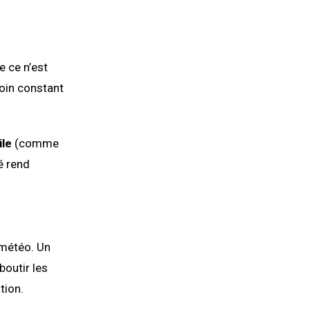
e ce n’est
soin constant
ile
(comme
é rend
a météo. Un
boutir les
tion.