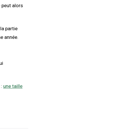
e peut alors
la partie
ne année.
ui
 :
une taille