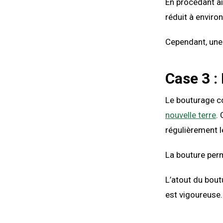
En procédant ain
réduit à enviro
Cependant, une
Case 3 :
Le bouturage co
nouvelle terre
.
régulièrement le
La bouture perm
L’atout du bout
est vigoureuse.