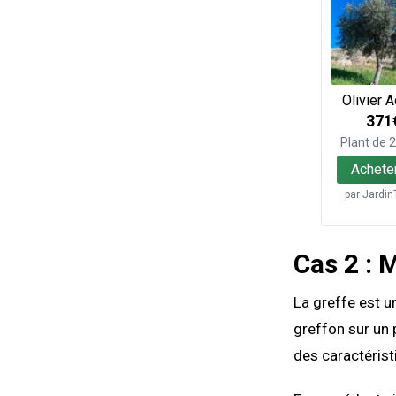
Olivier A
371
Plant de
Achete
par
Jardin
Cas 2 : M
La greffe est u
greffon sur un 
des caractérist