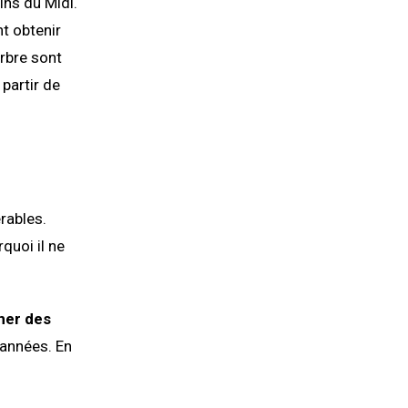
ins du Midi.
nt obtenir
rbre sont
 partir de
rables.
rquoi il ne
ner des
’années. En