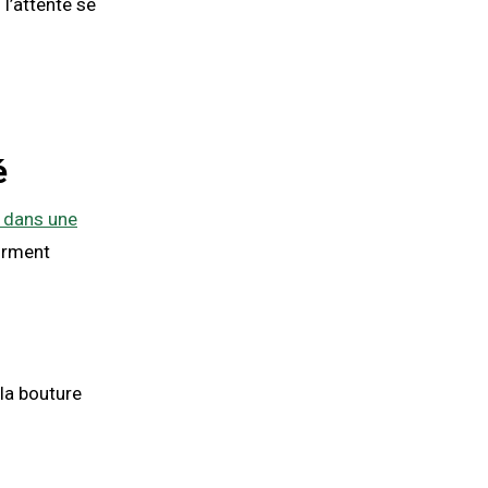
 l’attente se
é
r dans une
orment
 la bouture