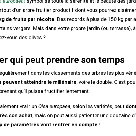
a europaea
)
symbolise toute la sérénité et la beauté des jard
surtout d’un arbre fruitier productif dont vous pourrez aiséme
kg de fruits par récolte.
Des records à plus de 150 kg par a
tains vergers. Mais dans votre propre jardin (ou terrasse), à
ez-vous des olives ?
ier qui peut prendre son temps
e régulièrement dans les classements des arbres les plus véné
s peuvent atteindre le millénaire
, voire le double. C’est pou
renant qu’il puisse fructifier lentement.
talement vrai : un
Olea europaea
, selon les variétés, peut
don
près son achat
, mais on peut aussi patienter une douzaine d
 de paramètres vont rentrer en compte
!