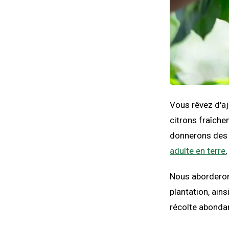
Vous rêvez d'aj
citrons fraîche
donnerons des c
adulte en terre
,
Nous aborderons
plantation, ain
récolte abonda