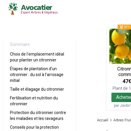
Avocatier
Expert Arbres & Végétaux.
N°1 
Sommaire
Choix de l'emplacement idéal
pour planter un citronnier
Citronn
Étapes de plantation d'un
comm
citronnier : du sol à l'arrosage
47
initial
Plant de
Taille et élagage du citronnier
Achete
Fertilisation et nutrition du
citronnier
par
Jardin
Protection du citronnier contre
les maladies et les ravageurs
Accueil
Arbres Frui
Conseils pour la protection