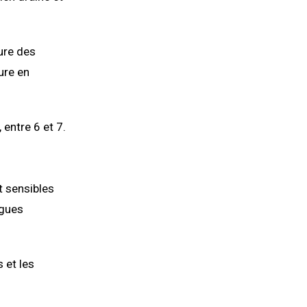
ture des
ure en
 entre 6 et 7.
t sensibles
ngues
 et les