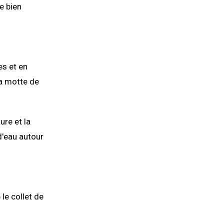
e bien
es et en
la motte de
ure et la
 d'eau autour
le collet de