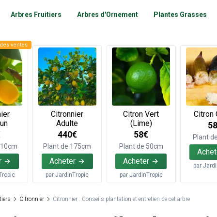
Arbres Fruitiers
Arbres d'Ornement
Plantes Grasses
des ventes
ier
Citronnier
Citron Vert
Citron 
un
Adulte
(Lime)
5
€
440€
58€
Plant d
 110cm
Plant de 175cm
Plant de 50cm
Achet
r
Acheter
Acheter
par
Jard
Tropic
par
JardinTropic
par
JardinTropic
tiers
Citronnier
Citronnier : Conseils plantation et entretien de cet arbre