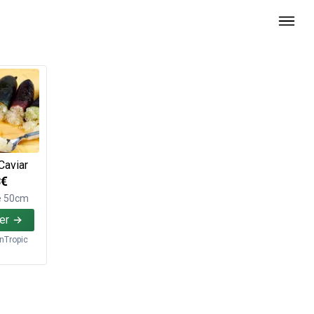
Caviar
8€
e 50cm
er
inTropic