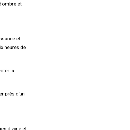
 d'ombre et
issance et
ix heures de
cter la
er près d'un
ien drainé et