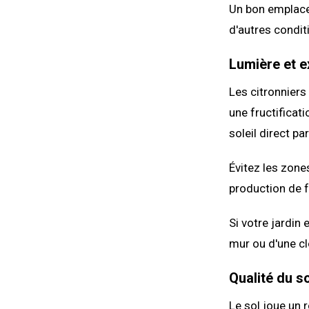
Un bon emplacem
d'autres condit
Lumière et e
Les citronniers
une fructificat
soleil direct par
Évitez les zone
production de f
Si votre jardin 
mur ou d'une cl
Qualité du s
Le sol joue un r