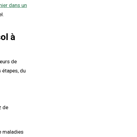
nnier dans un
l.
ol à
teurs de
s étapes, du
z de
de maladies