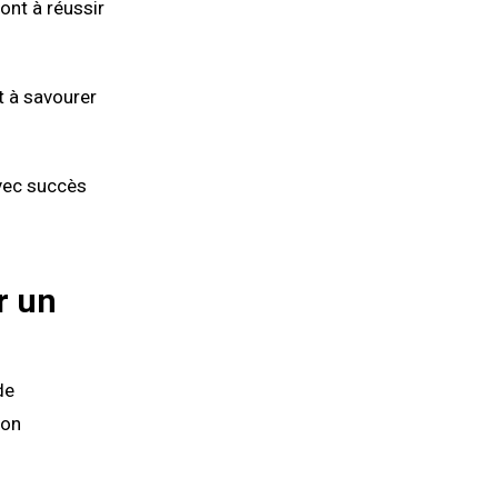
ont à réussir
t à savourer
avec succès
r un
de
ion