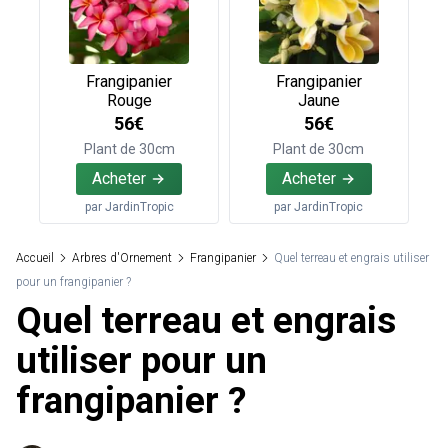
Frangipanier
Frangipanier
Rouge
Jaune
56€
56€
Plant de 30cm
Plant de 30cm
Acheter
Acheter
par
JardinTropic
par
JardinTropic
Accueil
Arbres d'Ornement
Frangipanier
Quel terreau et engrais utiliser
pour un frangipanier ?
Quel terreau et engrais
utiliser pour un
frangipanier ?