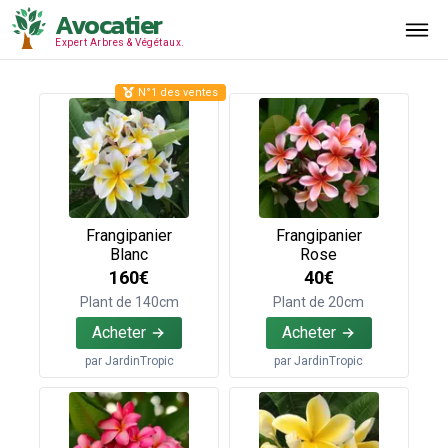
Avocatier
Expert Arbres & Végétaux.
N°1 des ventes
Frangipanier
Frangipanier
Blanc
Rose
160€
40€
Plant de 140cm
Plant de 20cm
Acheter
Acheter
par
JardinTropic
par
JardinTropic