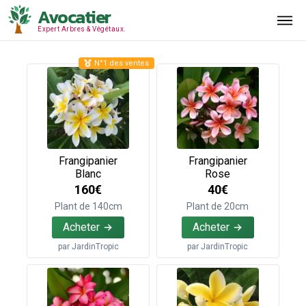
Avocatier
Expert Arbres & Végétaux.
N°1 des ventes
Frangipanier
Frangipanier
Blanc
Rose
160€
40€
Plant de 140cm
Plant de 20cm
Acheter
Acheter
par
JardinTropic
par
JardinTropic