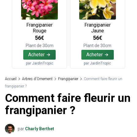
Frangipanier
Frangipanier
Rouge
Jaune
56€
56€
Plant de 30cm
Plant de 30cm
Acheter
Acheter
par
JardinTropic
par
JardinTropic
Accueil
Arbres d'Ornement
Frangipanier
Comment faire fleurir un
frangipanier ?
Comment faire fleurir un
frangipanier ?
par
Charly Berthet