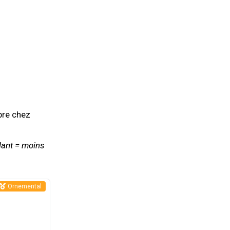
bre chez
s
plant = moins
Ornemental