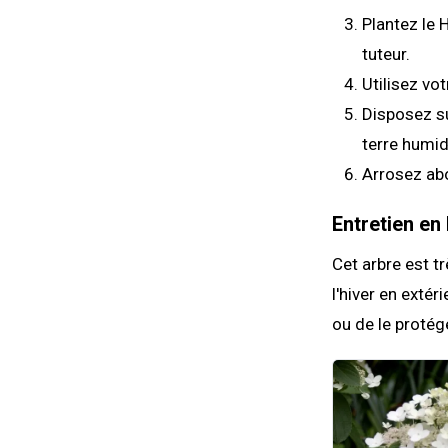
Plantez le 
tuteur.
Utilisez vo
Disposez su
terre humid
Arrosez a
Entretien en 
Cet arbre est t
l'hiver en extér
ou de le protég