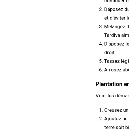
continuer d
Déposez du 
et d'éviter
Mélangez du
Tardiva aim
Disposez le 
droit.
Tassez légè
Arrosez ab
Plantation en
Voici les démar
Creusez un 
Ajoutez au 
terre soit b