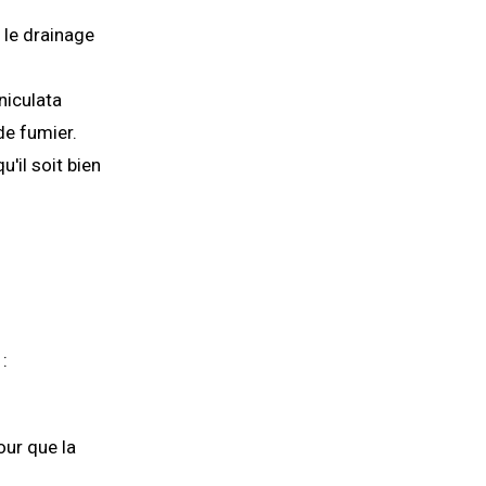
 le drainage
niculata
de fumier.
u'il soit bien
:
our que la