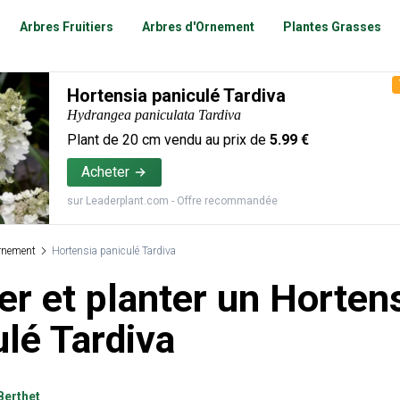
Arbres Fruitiers
Arbres d'Ornement
Plantes Grasses
Hortensia paniculé Tardiva
Hydrangea paniculata Tardiva
Plant de
20
cm vendu au prix de
5.99
€
Acheter
sur
Leaderplant.com
- Offre recommandée
rnement
Hortensia paniculé Tardiva
er et planter un Horten
ulé Tardiva
Berthet