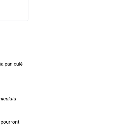
ia paniculé
iculata
e pourront