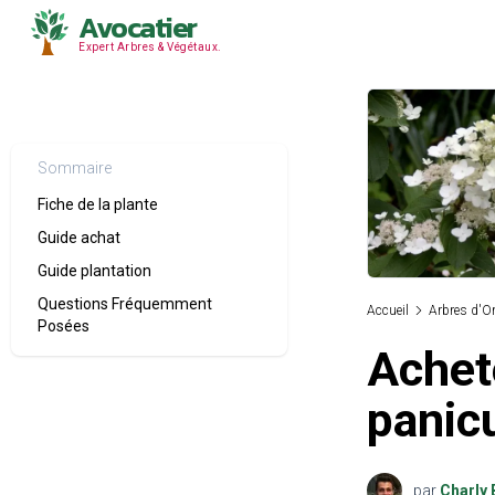
Avocatier
Expert Arbres & Végétaux.
Sommaire
Fiche de la plante
Guide achat
Guide plantation
Questions Fréquemment
Accueil
Arbres d'O
Posées
Achet
panic
par
Charly 