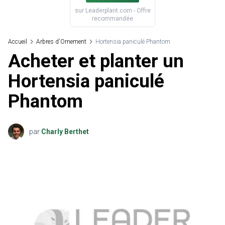
sur
Leaderplant.com
- Offre
recommandée
Accueil
Arbres d'Ornement
Hortensia paniculé Phantom
Acheter et planter un
Hortensia paniculé
Phantom
par
Charly Berthet