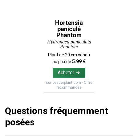
Hortensia
paniculé
Phantom
Hydrangea paniculata
Phantom
Plant de
20
cm vendu
5.99
€
au prix de
Acheter
sur
Leaderplant.com
- Offre
recommandée
Questions fréquemment
posées