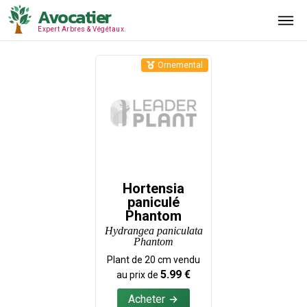
Avocatier
Expert Arbres & Végétaux.
Ornemental
Hortensia
paniculé
Phantom
Hydrangea paniculata
Phantom
Plant de
20
cm vendu
5.99
€
au prix de
Acheter