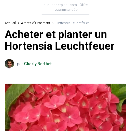
sur
Leaderplant.com
- Offre
recommandée
Accueil
Arbres d'Ornement
Hortensia Leuchtfeuer
Acheter et planter un
Hortensia Leuchtfeuer
par
Charly Berthet