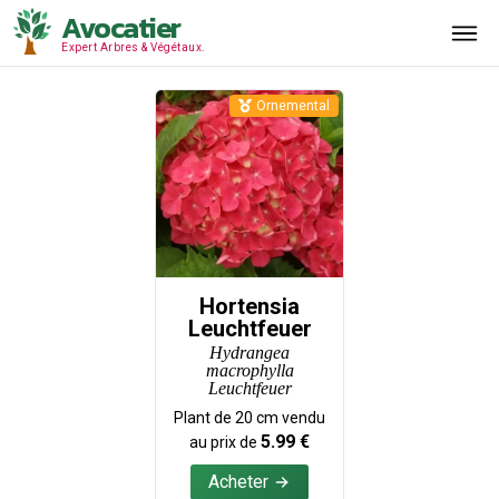
Avocatier
Expert Arbres & Végétaux.
Ornemental
Hortensia
Leuchtfeuer
Hydrangea
macrophylla
Leuchtfeuer
Plant de
20
cm vendu
5.99
€
au prix de
Acheter