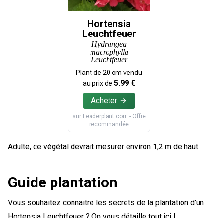
Hortensia
Leuchtfeuer
Hydrangea
macrophylla
Leuchtfeuer
Plant de
20
cm vendu
5.99
€
au prix de
Acheter
sur
Leaderplant.com
- Offre
recommandée
Adulte, ce végétal devrait mesurer environ 1,2 m de haut.
Guide plantation
Vous souhaitez connaitre les secrets de la plantation d'un
Hortensia Leuchtfeuer ? On vous détaille tout ici !