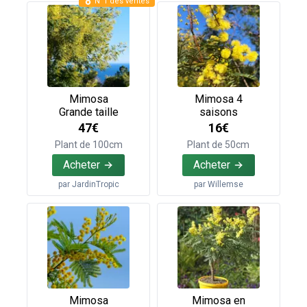
N°1 des ventes
Mimosa
Mimosa 4
Grande taille
saisons
47€
16€
Plant de 100cm
Plant de 50cm
Acheter
Acheter
par
JardinTropic
par
Willemse
Mimosa
Mimosa en