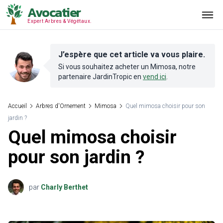
Avocatier
Expert Arbres & Végétaux.
J’espère que cet article va vous plaire.
Si vous souhaitez acheter un
Mimosa
, notre
partenaire
JardinTropic
en
vend ici
.
Accueil
Arbres d'Ornement
Mimosa
Quel mimosa choisir pour son
jardin ?
Quel mimosa choisir
pour son jardin ?
par
Charly Berthet