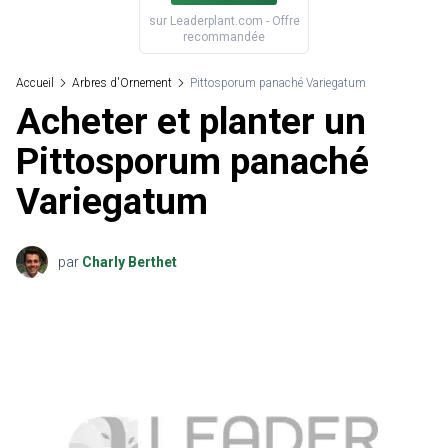
sur
Leaderplant.com
- Offre
recommandée
Accueil
Arbres d'Ornement
Pittosporum panaché Variegatum
Acheter et planter un
Pittosporum panaché
Variegatum
par
Charly Berthet