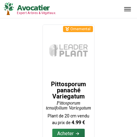
Avocatier
Expert Arbres & Végétaux.
Ornemental
Pittosporum
panaché
Variegatum
Pittosporum
tenuifolium Variegatum
Plant de
20
cm vendu
4.99
€
au prix de
Acheter