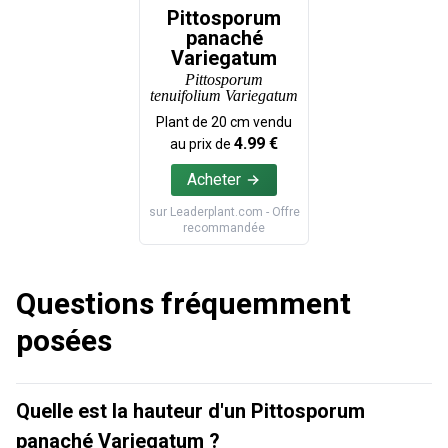
Pittosporum
panaché
Variegatum
Pittosporum
tenuifolium Variegatum
Plant de
20
cm vendu
4.99
€
au prix de
Acheter
sur
Leaderplant.com
- Offre
recommandée
Questions fréquemment
posées
Quelle est la hauteur d'un Pittosporum
panaché Variegatum ?