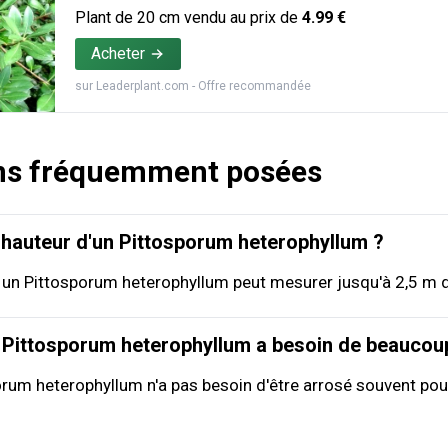
Plant de
20
cm vendu au prix de
4.99
€
Acheter
sur
Leaderplant.com
- Offre recommandée
ns fréquemment posées
a hauteur d'un Pittosporum heterophyllum ?
 un Pittosporum heterophyllum peut mesurer jusqu'à 2,5 m d
 Pittosporum heterophyllum a besoin de beaucoup
orum heterophyllum n'a pas besoin d'être arrosé souvent po