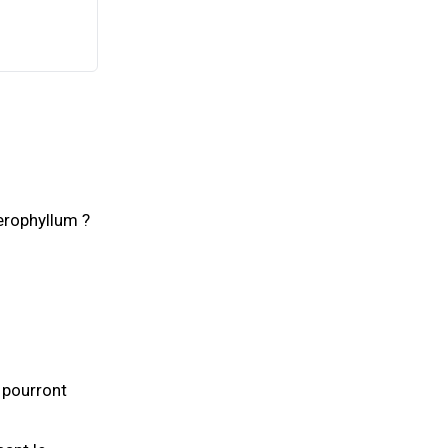
erophyllum ?
e pourront