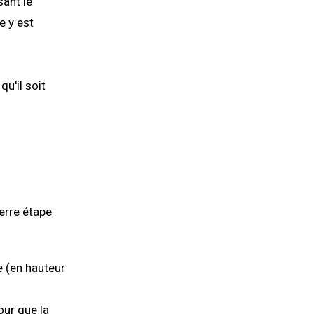
sant le
e y est
u'il soit
erre étape
e (en hauteur
our que la