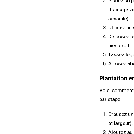
Placez un p
drainage vo
sensible).
Utilisez un
Disposez le
bien droit.
Tassez légè
Arrosez ab
Plantation en
Voici comment p
par étape :
Creusez un 
et largeur).
Ajoutez au 