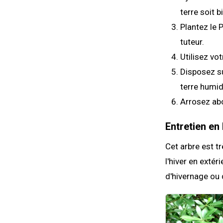
terre soit b
Plantez le 
tuteur.
Utilisez vo
Disposez su
terre humid
Arrosez a
Entretien en 
Cet arbre est t
l'hiver en exté
d'hivernage ou d