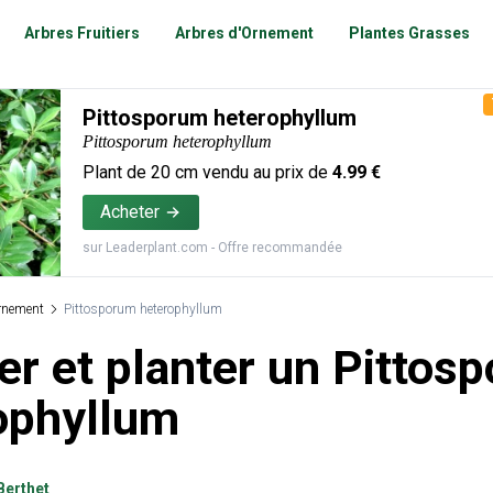
Arbres Fruitiers
Arbres d'Ornement
Plantes Grasses
Pittosporum heterophyllum
Pittosporum heterophyllum
Plant de
20
cm vendu au prix de
4.99
€
Acheter
sur
Leaderplant.com
- Offre recommandée
rnement
Pittosporum heterophyllum
er et planter un Pittos
ophyllum
Berthet