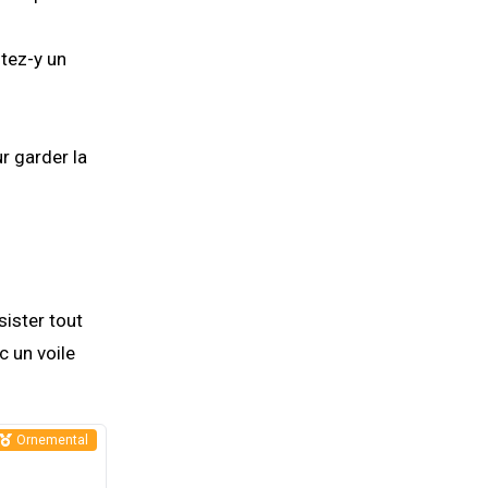
utez-y un
r garder la
sister tout
c un voile
Ornemental