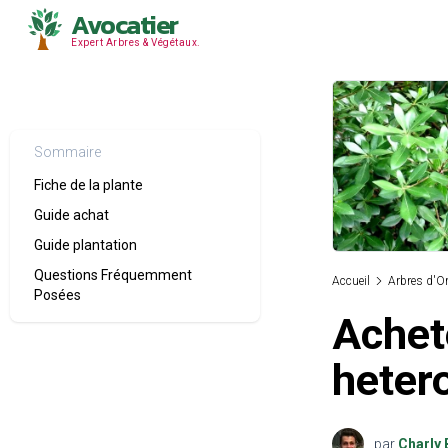
Avocatier
Expert Arbres & Végétaux.
Sommaire
Fiche de la plante
Guide achat
Guide plantation
Questions Fréquemment
Accueil
Arbres d'O
Posées
Achet
heter
par
Charly 