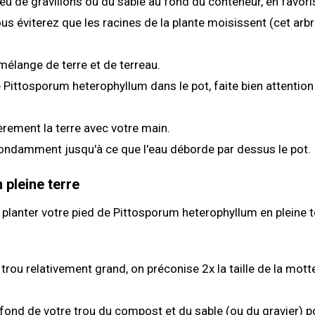
eu de gravillons ou du sable au fond du conteneur, en favori
us éviterez que les racines de la plante moisissent (cet arbr
 mélange de terre et de terreau.
 Pittosporum heterophyllum dans le pot, faite bien attention q
rement la terre avec votre main.
ondamment jusqu'à ce que l'eau déborde par dessus le pot.
 pleine terre
lanter votre pied de Pittosporum heterophyllum en pleine t
trou relativement grand, on préconise 2x la taille de la mott
fond de votre trou du compost et du sable (ou du gravier) p