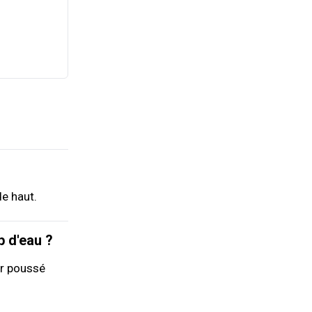
e haut.
 d'eau ?
ur poussé