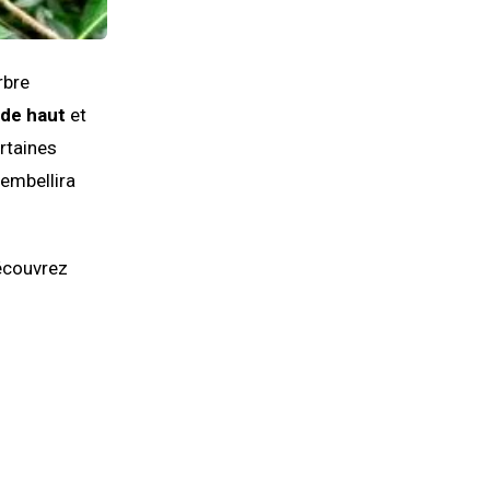
rbre
 de haut
et
rtaines
 embellira
découvrez