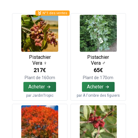
N°1 des ventes
Pistachier
Pistachier
Vera ♀
Vera ♂
217€
65€
Plant de 160cm
Plant de 170cm
Acheter
Acheter
par
JardinTropic
par
À l'ombre des figuiers