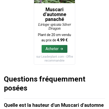
Muscari
d'automne
panaché
Liriope spicata Silver
Dragon
Plant de
20
cm vendu
4.99
€
au prix de
Acheter
sur
Leaderplant.com
- Offre
recommandée
Questions fréquemment
posées
Quelle est la hauteur d'un Muscari d'automne