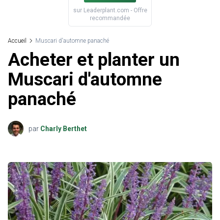
sur
Leaderplant.com
- Offre
recommandée
Accueil
Muscari d'automne panaché
Acheter et planter un
Muscari d'automne
panaché
par
Charly Berthet