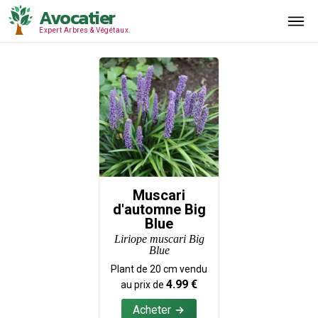
Avocatier
Expert Arbres & Végétaux.
Muscari
d'automne Big
Blue
Liriope muscari Big
Blue
Plant de
20
cm vendu
4.99
€
au prix de
Acheter