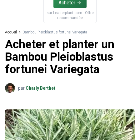
Acheter
sur
Leaderplant.com
- Offre
recommandée
Accueil
Bambou Pleioblastus fortunei Variegata
Acheter et planter un
Bambou Pleioblastus
fortunei Variegata
par
Charly Berthet