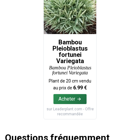
Bambou
Pleioblastus
fortunei
Variegata
Bambou Pleioblastus
fortunei Variegata
Plant de
20
cm vendu
6.99
€
au prix de
Acheter
sur
Leaderplant.com
- Offre
recommandée
Questions fréquemment