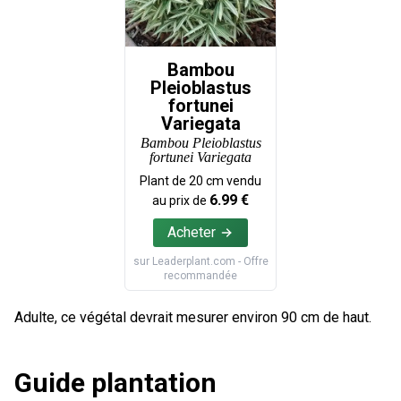
Bambou
Pleioblastus
fortunei
Variegata
Bambou Pleioblastus
fortunei Variegata
Plant de
20
cm vendu
6.99
€
au prix de
Acheter
sur
Leaderplant.com
- Offre
recommandée
Adulte, ce végétal devrait mesurer environ 90 cm de haut.
Guide plantation