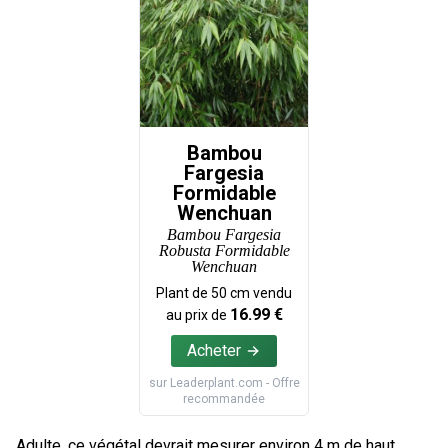
Bambou
Fargesia
Formidable
Wenchuan
Bambou Fargesia
Robusta Formidable
Wenchuan
Plant de
50
cm vendu
16.99
€
au prix de
Acheter
sur
Leaderplant.com
- Offre
recommandée
Adulte, ce végétal devrait mesurer environ 4 m de haut.