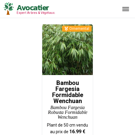
Avocatier
Expert Arbres & Végétaux.
Ornemental
Bambou
Fargesia
Formidable
Wenchuan
Bambou Fargesia
Robusta Formidable
Wenchuan
Plant de
50
cm vendu
16.99
€
au prix de