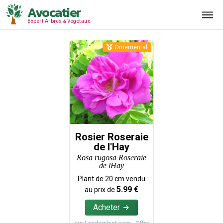
Avocatier
Expert Arbres & Végétaux.
Ornemental
Rosier Roseraie
de l'Hay
Rosa rugosa Roseraie
de lHay
Plant de
20
cm vendu
5.99
€
au prix de
Acheter