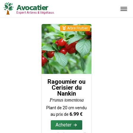
Avocatier
Expert Arbres & Végétaux.
Arbre Fruitier
Ragoumier ou
Cerisier du
Nankin
Prunus tomentosa
Plant de
20
cm vendu
6.99
€
au prix de
Acheter