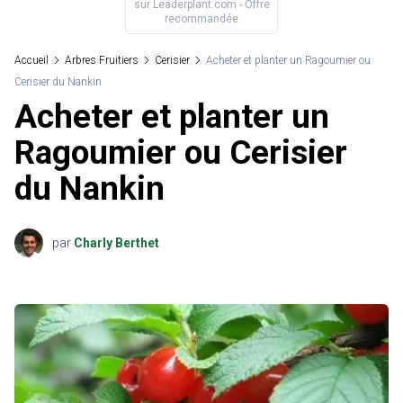
sur
Leaderplant.com
- Offre
recommandée
Accueil
Arbres Fruitiers
Cerisier
Acheter et planter un Ragoumier ou
Cerisier du Nankin
Acheter et planter un
Ragoumier ou Cerisier
du Nankin
par
Charly Berthet