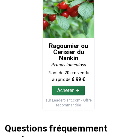
Ragoumier ou
Cerisier du
Nankin
Prunus tomentosa
Plant de
20
cm vendu
6.99
€
au prix de
Acheter
sur
Leaderplant.com
- Offre
recommandée
Questions fréquemment