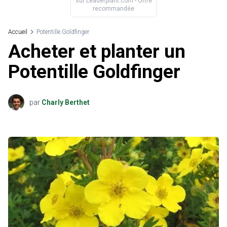
sur
Leaderplant.com
- Offre
recommandée
Accueil
Potentille Goldfinger
Acheter et planter un
Potentille Goldfinger
par
Charly Berthet