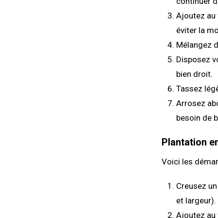
continuer d
Ajoutez au 
éviter la m
Mélangez du
Disposez vo
bien droit.
Tassez légè
Arrosez abo
besoin de 
Plantation en
Voici les démarc
Creusez un 
et largeur).
Ajoutez au 