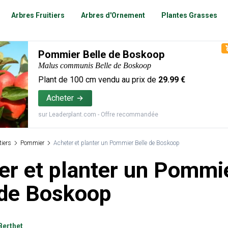
Arbres Fruitiers
Arbres d'Ornement
Plantes Grasses
Pommier Belle de Boskoop
Malus communis Belle de Boskoop
Plant de
100
cm vendu au prix de
29.99
€
Acheter
sur
Leaderplant.com
- Offre recommandée
tiers
Pommier
Acheter et planter un Pommier Belle de Boskoop
er et planter un Pommi
 de Boskoop
Berthet