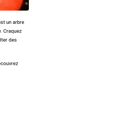
est un arbre
e. Craquez
lter des
découvrez