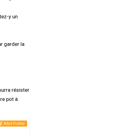
tez-y un
r garder la
ourra résister
tre pot à
Arbre Fruitier