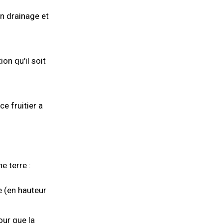
n drainage et
on qu'il soit
e fruitier a
e terre :
e (en hauteur
our que la