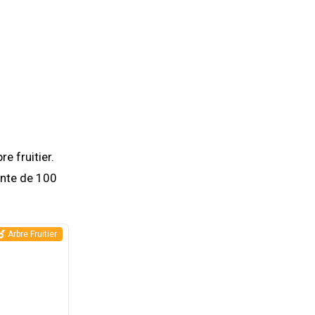
e fruitier.
ante de 100
Arbre Fruitier