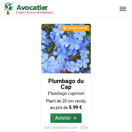
Avocatier
Expert Arbres & Végétaux.
Ornemental
Plumbago du
Cap
Plumbago capensis
Plant de
20
cm vendu
5.99
€
au prix de
Acheter
sur
Leaderplant.com
- Offre