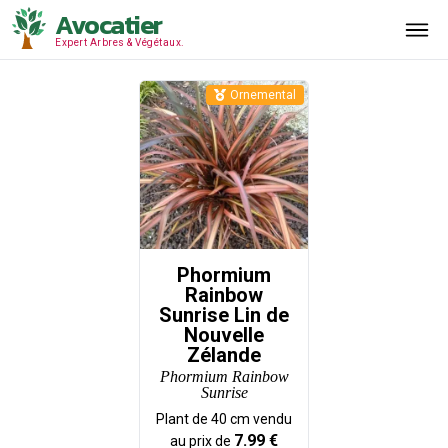
Avocatier
Expert Arbres & Végétaux.
Ornemental
Phormium
Rainbow
Sunrise Lin de
Nouvelle
Zélande
Phormium Rainbow
Sunrise
Plant de
40
cm vendu
7.99
€
au prix de