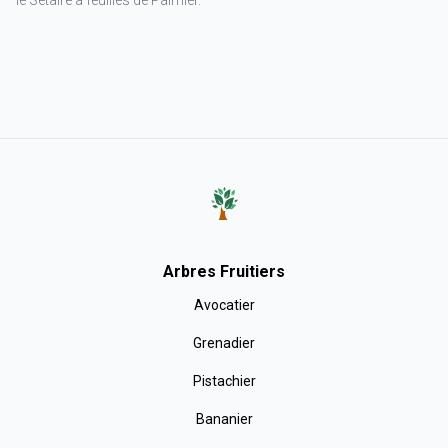
le Setaire à feuilles de Palmier.
Arbres Fruitiers
Avocatier
Grenadier
Pistachier
Bananier