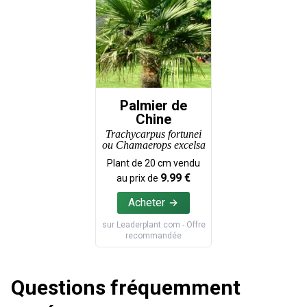
Palmier de
Chine
Trachycarpus fortunei
ou Chamaerops excelsa
Plant de
20
cm vendu
9.99
€
au prix de
Acheter
sur
Leaderplant.com
- Offre
recommandée
Questions fréquemment