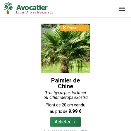
Avocatier
Expert Arbres & Végétaux.
Ornemental
Palmier de
Chine
Trachycarpus fortunei
ou Chamaerops excelsa
Plant de
20
cm vendu
9.99
€
au prix de
Acheter