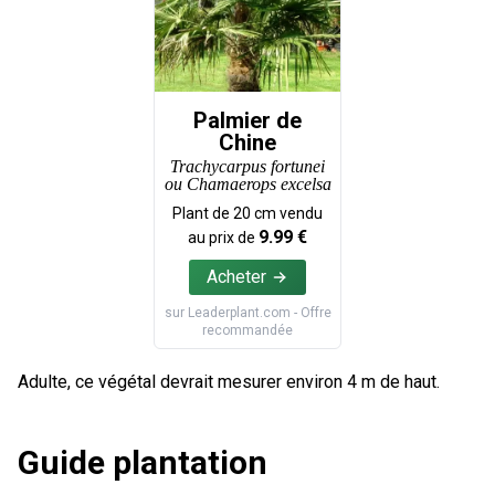
Palmier de
Chine
Trachycarpus fortunei
ou Chamaerops excelsa
Plant de
20
cm vendu
9.99
€
au prix de
Acheter
sur
Leaderplant.com
- Offre
recommandée
Adulte, ce végétal devrait mesurer environ 4 m de haut.
Guide plantation