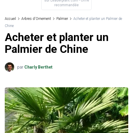
sur
Leaderplant.com
- Offre
recommandée
Accueil
Arbres d'Ornement
Palmier
Acheter et planter un Palmier de
Chine
Acheter et planter un
Palmier de Chine
par
Charly Berthet