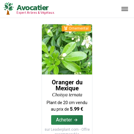
Avocatier
Expert Arbres & Végétaux.
Ornemental
Oranger du
Mexique
Choisya ternata
Plant de
20
cm vendu
5.99
€
au prix de
Acheter
sur
Leaderplant.com
- Offre