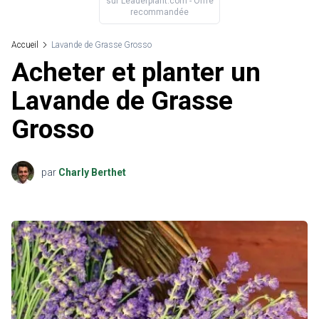
sur
Leaderplant.com
- Offre
recommandée
Accueil
Lavande de Grasse Grosso
Acheter et planter un
Lavande de Grasse
Grosso
par
Charly Berthet