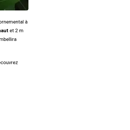
 ornemental à
haut
et 2 m
mbellira
découvrez