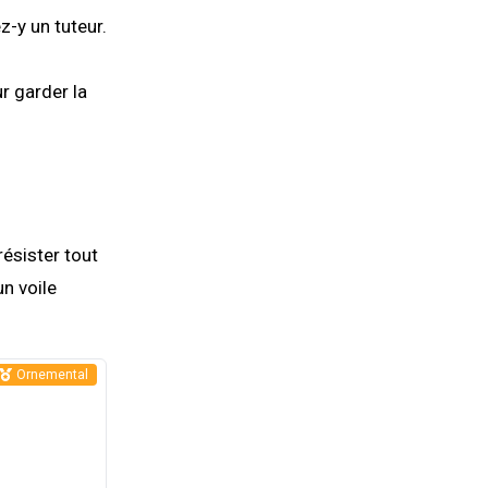
z-y un tuteur.
r garder la
résister tout
un voile
Ornemental