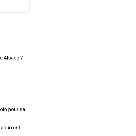
nc Alsace ?
oin pour sa
e pourront