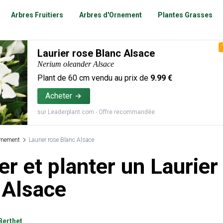
Arbres Fruitiers
Arbres d'Ornement
Plantes Grasses
Laurier rose Blanc Alsace
Nerium oleander Alsace
Plant de
60
cm vendu au prix de
9.99
€
Acheter
sur
Leaderplant.com
- Offre recommandée
rnement
Laurier rose Blanc Alsace
r et planter un Laurier
 Alsace
Berthet