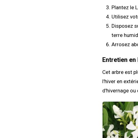
Plantez le 
Utilisez vo
Disposez su
terre humid
Arrosez a
Entretien en 
Cet arbre est p
l'hiver en extér
d'hivernage ou d