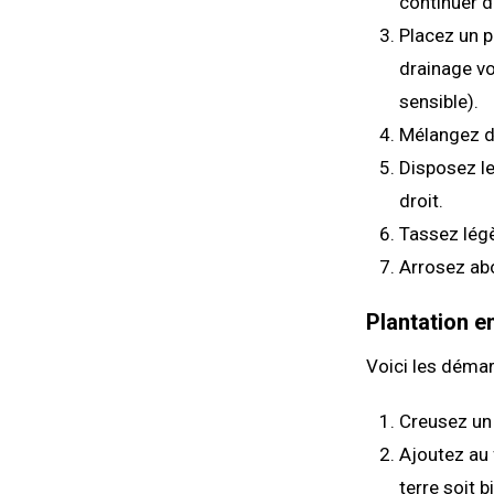
continuer d
Placez un p
drainage vo
sensible).
Mélangez du
Disposez le 
droit.
Tassez légè
Arrosez ab
Plantation en
Voici les démar
Creusez un 
Ajoutez au 
terre soit b