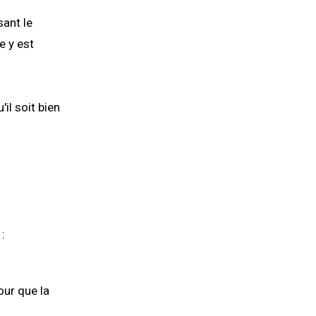
sant le
e y est
il soit bien
:
our que la