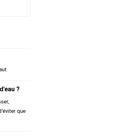
aut.
d'eau ?
ser,
d'éviter que