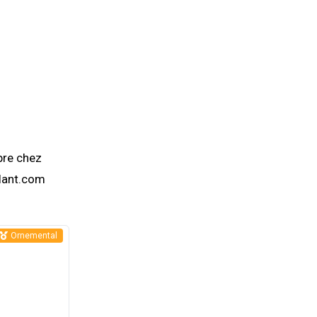
bre chez
plant.com
Ornemental