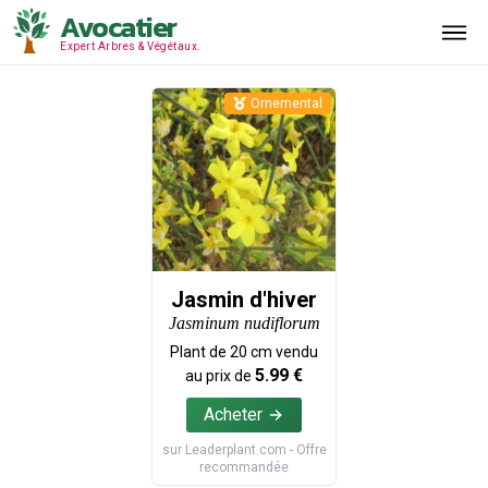
Avocatier
Expert Arbres & Végétaux.
Ornemental
Jasmin d'hiver
Jasminum nudiflorum
Plant de
20
cm vendu
5.99
€
au prix de
Acheter
sur
Leaderplant.com
- Offre
recommandée